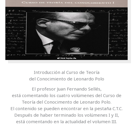
Introducción al Curso de Teoría
del Conocimiento de Leonardo Polo
El profesor Juan Fernando Sellés,
está comentando los cuatro volúmenes del Curso de
Teoría del Conocimento de Leonardo Polo.
El contenido se pueden encontrar en la pestaña C.T.C.
Después de haber terminado los volúmenes I y II,
está comentando en la actualidad el volumen III.