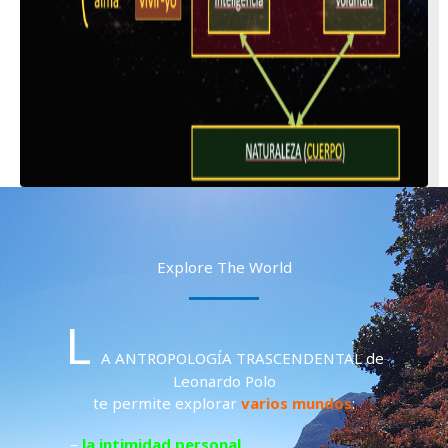
Explore The World
L
A ANTROPOLOGÍA TRASCENDENTAL de
Leonardo Polo
te permite explorar
varios mundos
:
–
la intimidad personal