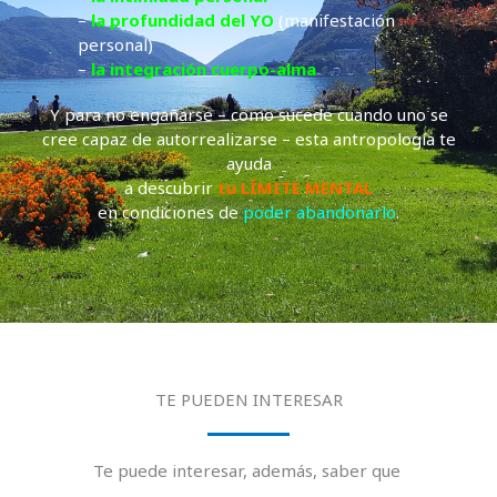
–
la profundidad del YO
(manifestación
personal)
–
la integración cuerpo-alma
Y para no engañarse – como sucede cuando uno se
cree capaz de autorrealizarse – esta antropología te
ayuda
a descubrir
tu LÍMITE MENTAL
en condiciones de
poder abandonarlo
.
TE PUEDEN INTERESAR
Te puede interesar, además, saber que