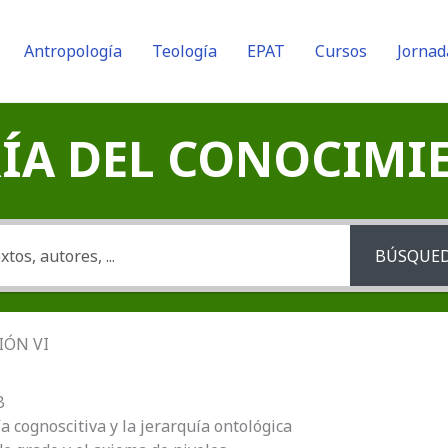
Antropología
Teología
EPAT
Cursos
Jornad
A DEL CONOCIMIENT
BÚSQUE
CIÓN VI
B
ía cognoscitiva y la jerarquía ontológica