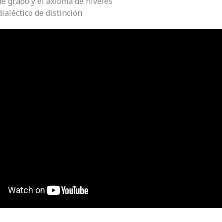
de grado y el axioma de niveles
 dialéctico de distinción