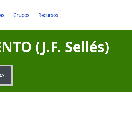
as
Grupos
Recursos
O (J.F. Sellés)
DA