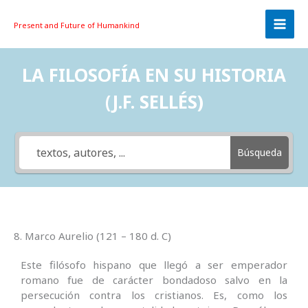
Skip
to
Present and Future
of Humankind
content
LA FILOSOFÍA EN SU HISTORIA
(J.F. SELLÉS)
Búsqueda
8. Marco Aurelio (121 – 180 d. C)
Este filósofo hispano que llegó a ser emperador
romano fue de carácter bondadoso salvo en la
persecución contra los cristianos. Es, como los