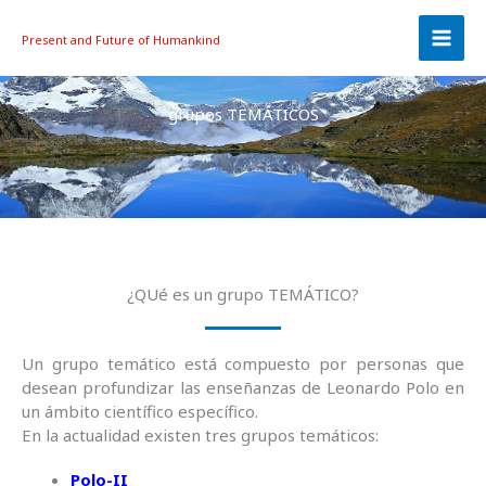
Skip
to
Present and Future
of Humankind
content
grupos TEMÁTICOS
¿QUé es un grupo TEMÁTICO?
Un grupo temático está compuesto por personas que
desean profundizar las enseñanzas de Leonardo Polo en
un ámbito científico específico.
En la actualidad existen tres grupos temáticos:
Polo-II