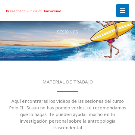
Skip
to
Present and Future
of Humankind
content
SESIONES
MATERIAL DE TRABAJO
Aquí encontrarás los vídeos de las sesiones del curso
Polo-II. Si aún no has podido verlos, te recomendamos
que lo hagas. Te pueden ayudar mucho en tu
investigación personal sobre la antropología
trascendental.