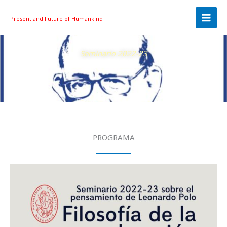
Skip
to
Present and Future
of Humankind
content
Seminario 2022-23
PROGRAMA