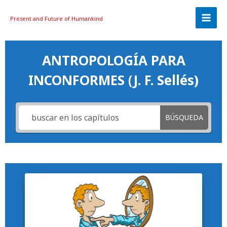
Skip
to
Present and Future
of Humankind
content
ANTROPOLOGÍA PARA
INCONFORMES (J. F. Sellés)
BÚSQUEDA