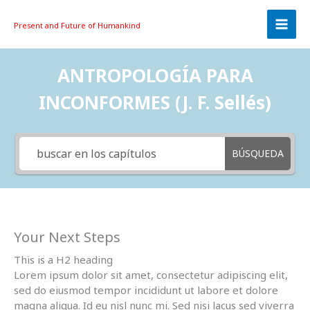
Skip
to
Present and Future
of Humankind
content
ANTROPOLOGÍA PARA
INCONFORMES (J. F. Sellés)
BÚSQUEDA
Your Next Steps
This is a H2 heading
Lorem ipsum dolor sit amet, consectetur adipiscing elit,
sed do eiusmod tempor incididunt ut labore et dolore
magna aliqua. Id eu nisl nunc mi. Sed nisi lacus sed viverra