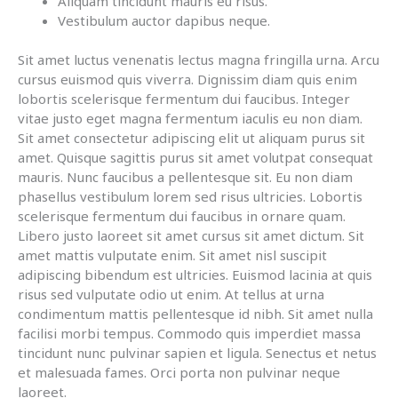
Aliquam tincidunt mauris eu risus.
Vestibulum auctor dapibus neque.
Sit amet luctus venenatis lectus magna fringilla urna. Arcu
cursus euismod quis viverra. Dignissim diam quis enim
lobortis scelerisque fermentum dui faucibus. Integer
vitae justo eget magna fermentum iaculis eu non diam.
Sit amet consectetur adipiscing elit ut aliquam purus sit
amet. Quisque sagittis purus sit amet volutpat consequat
mauris. Nunc faucibus a pellentesque sit. Eu non diam
phasellus vestibulum lorem sed risus ultricies. Lobortis
scelerisque fermentum dui faucibus in ornare quam.
Libero justo laoreet sit amet cursus sit amet dictum. Sit
amet mattis vulputate enim. Sit amet nisl suscipit
adipiscing bibendum est ultricies. Euismod lacinia at quis
risus sed vulputate odio ut enim. At tellus at urna
condimentum mattis pellentesque id nibh. Sit amet nulla
facilisi morbi tempus. Commodo quis imperdiet massa
tincidunt nunc pulvinar sapien et ligula. Senectus et netus
et malesuada fames. Orci porta non pulvinar neque
laoreet.