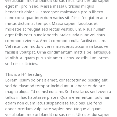
vestibulum morbi blandit cursus risus. Ultrices dui sapien
eget mi proin sed. Massa massa ultricies mi quis
hendrerit dolor. Ullamcorper malesuada proin libero
nunc consequat interdum varius sit. Risus feugiat in ante
metus dictum at tempor. Massa sapien faucibus et
molestie ac feugiat sed lectus vestibulum. Risus nullam
eget felis eget nunc lobortis. Malesuada nunc vel risus
commodo viverra. Amet commodo nulla facilisi nullam.
Vel risus commodo viverra maecenas accumsan lacus vel
facilisis volutpat. Urna condimentum mattis pellentesque
id nibh. Aliquam purus sit amet luctus. Vestibulum lorem
sed risus ultricies.
This is a H4 heading
Lorem ipsum dolor sit amet, consectetur adipiscing elit,
sed do eiusmod tempor incididunt ut labore et dolore
magna aliqua. Id eu nisl nunc mi. Sed nisi lacus sed viverra
tellus in hac habitasse platea. Quam elementum pulvinar
etiam non quam lacus suspendisse faucibus. Eleifend
donec pretium vulputate sapien nec. Neque aliquam
vestibulum morbi blandit cursus risus. Ultrices dui sapien