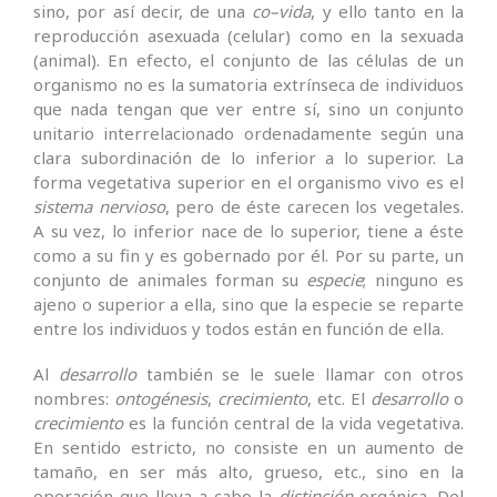
sino, por así decir, de una
co
–
vida
, y ello tanto en la
reproducción asexuada (celular) como en la sexuada
(animal). En efecto, el conjunto de las células de un
organismo no es la sumatoria extrínseca de individuos
que nada tengan que ver entre sí, sino un conjunto
unitario interrelacionado ordenadamente según una
clara subordinación de lo inferior a lo superior. La
forma vegetativa superior en el organismo vivo es el
sistema nervioso
, pero de éste carecen los vegetales.
A su vez, lo inferior nace de lo superior, tiene a éste
como a su fin y es gobernado por él. Por su parte, un
conjunto de animales forman su
especie
; ninguno es
ajeno o superior a ella, sino que la especie se reparte
entre los individuos y todos están en función de ella.
Al
desarrollo
también se le suele llamar con otros
nombres:
ontogénesis
,
crecimiento
, etc. El
desarrollo
o
crecimiento
es la función central de la vida vegetativa.
En sentido estricto, no consiste en un aumento de
tamaño, en ser más alto, grueso, etc., sino en la
operación que lleva a cabo la
distinción
orgánica. Del