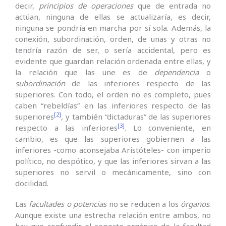
decir,
principios de operaciones
que de entrada no
actúan, ninguna de ellas se actualizaría, es decir,
ninguna se pondría en marcha por sí sola. Además, la
conexión, subordinación, orden, de unas y otras no
tendría razón de ser, o sería accidental, pero es
evidente que guardan relación ordenada entre ellas, y
la relación que las une es de
dependencia
o
subordinación
de las inferiores respecto de las
superiores. Con todo, el orden no es completo, pues
caben “rebeldías” en las inferiores respecto de las
[2]
superiores
, y también “dictaduras” de las superiores
[3]
respecto a las inferiores
. Lo conveniente, en
cambio, es que las superiores gobiernen a las
inferiores -como aconsejaba Aristóteles- con imperio
político, no despótico, y que las inferiores sirvan a las
superiores no servil o mecánicamente, sino con
docilidad.
Las
facultades o potencias
no se reducen a los
órganos
.
Aunque existe una estrecha relación entre ambos, no
hay que confundir el soporte orgánico de la facultad