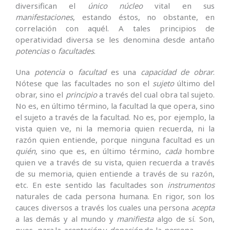
diversifican el
único núcleo
vital en sus
manifestaciones
, estando éstos, no obstante, en
correlación con aquél. A tales principios de
operatividad diversa se les denomina desde antaño
potencias
o
facultades
.
Una
potencia
o
facultad
es una
capacidad de obrar
.
Nótese que las facultades no son el
sujeto
último del
obrar, sino el
principio
a través del cual obra tal sujeto.
No es, en último término, la facultad la que opera, sino
el sujeto a través de la facultad. No es, por ejemplo, la
vista quien ve, ni la memoria quien recuerda, ni la
razón quien entiende, porque ninguna facultad es un
quién
, sino que es, en último término,
cada
hombre
quien ve a través de su vista, quien recuerda a través
de su memoria, quien entiende a través de su razón,
etc. En este sentido las facultades son
instrumentos
naturales de cada persona humana. En rigor, son los
cauces diversos a través los cuales una persona
acepta
a las demás y al mundo y
manifiesta
algo de sí. Son,
pues,
para
la
aceptación
y
donación
de la
persona
.