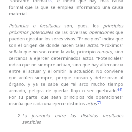
“sobrante formal”
, e indica que hay más causa
formal que la que se emplea informando una causa
material.
Potencias o facultades
son, pues, los
principios
próximos potenciales
de las diversas
operaciones
que
pueden ejecutar los seres vivos. “Principios” indica que
son el origen de donde nacen tales
actos
. “Próximos”
señala que no son como la vida, principio
remoto
, sino
cercanos a ejercer determinados actos. “Potenciales”
indica que no siempre actúan, sino que hay alternancia
entre el actuar y el omitir la actuación. No conviene
que actúen siempre, porque cansan y deterioran al
órgano, y ya se sabe que “el arco mucho tiempo
[6]
armado, peligra de quedar flojo o ser quebrado”
.
Por su parte, que sean principios “de operaciones”
[7]
insinúa que cada una ejerce distintos
actos
.
La jerarquía entre las distintas facultades
sensibles