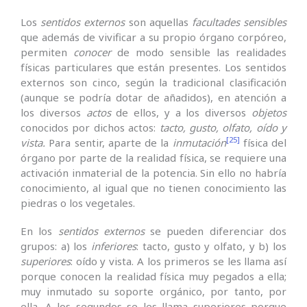
Los
sentidos externos
son aquellas
facultades
sensibles
que además de vivificar a su propio órgano corpóreo,
permiten
conocer
de modo sensible las realidades
físicas particulares que están presentes. Los sentidos
externos son cinco, según la tradicional clasificación
(aunque se podría dotar de añadidos), en atención a
los diversos
actos
de ellos, y a los diversos
objetos
conocidos por dichos actos:
tacto, gusto, olfato, oído y
[25]
vista.
Para sentir, aparte de la
inmutación
física del
órgano por parte de la realidad física, se requiere una
activación inmaterial de la potencia. Sin ello no habría
conocimiento, al igual que no tienen conocimiento las
piedras o los vegetales.
En los
sentidos
externos
se pueden diferenciar dos
grupos: a) los
inferiores
: tacto, gusto y olfato, y b) los
superiores
: oído y vista. A los primeros se les llama así
porque conocen la realidad física muy pegados a ella;
muy inmutado su soporte orgánico, por tanto, por
ella. A los segundos se les llama superiores porque