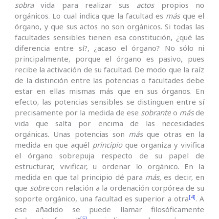
sobra
vida para realizar sus
actos
propios no
orgánicos. Lo cual indica que la facultad es
más
que el
órgano, y que sus actos no son orgánicos. Si todas las
facultades sensibles tienen esa constitución, ¿qué las
diferencia entre sí?, ¿acaso el órgano? No sólo ni
principalmente, porque el órgano es pasivo, pues
recibe la activación de su facultad. De modo que la raíz
de la distinción entre las potencias o facultades debe
estar en ellas mismas más que en sus órganos. En
efecto, las potencias sensibles se distinguen entre sí
precisamente por la medida de ese
sobrante
o
más
de
vida que salta por encima de las necesidades
orgánicas. Unas potencias son
más
que otras en la
medida en que aquél
principio
que organiza y vivifica
el órgano sobrepuja respecto de su papel de
estructurar, vivificar, u ordenar lo orgánico. En la
medida en que tal principio dé para
más
, es decir, en
que
sobre
con relación a la ordenación corpórea de su
[4]
soporte orgánico, una facultad es superior a otra
. A
ese añadido se puede llamar filosóficamente
[5]