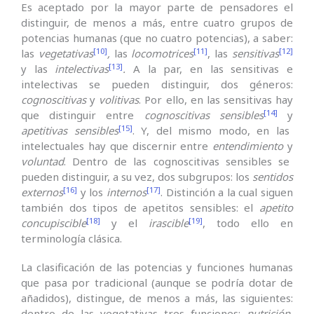
Es aceptado por la mayor parte de pensadores el
distinguir, de menos a más, entre cuatro grupos de
potencias humanas (que no cuatro potencias), a saber:
[10]
[11]
[12]
las
vegetativas
,
las
locomotrices
, las
sensitivas
[13]
y las
intelectivas
.
A la par, en las sensitivas e
intelectivas se pueden distinguir, dos géneros:
cognoscitivas
y
volitivas
. Por ello, en las sensitivas hay
[14]
que distinguir entre
cognoscitivas sensibles
y
[15]
apetitivas sensibles
. Y, del mismo modo, en las
intelectuales hay que discernir entre
entendimiento
y
voluntad
. Dentro de las cognoscitivas sensibles se
pueden distinguir, a su vez, dos subgrupos: los
sentidos
[16]
[17]
externos
y los
internos
. Distinción a la cual siguen
también dos tipos de apetitos sensibles: el
apetito
[18]
[19]
concupiscible
y el
irascible
, todo ello en
terminología clásica.
La clasificación de las potencias y funciones humanas
que pasa por tradicional (aunque se podría dotar de
añadidos), distingue, de menos a más, las siguientes:
dentro de las vegetativas tres funciones:
nutrición
,