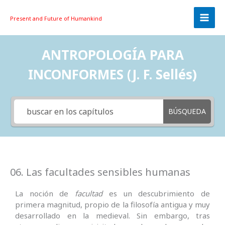
Skip
to
Present and Future
of Humankind
content
ANTROPOLOGÍA PARA
INCONFORMES (J. F. Sellés)
BÚSQUEDA
06. Las facultades sensibles humanas
La noción de
facultad
es un descubrimiento de
primera magnitud, propio de la filosofía antigua y muy
desarrollado en la medieval. Sin embargo, tras