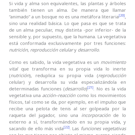
Si vida y alma son equivalentes, las plantas y árboles
también tienen un alma. De manera que llamar
[20]
“animado” a un bosque no es una metáfora literaria
,
sino una realidad básica. Lo que pasa es que se trata
de un alma peculiar, muy distinta -por inferior- de la
sensible y, por supuesto, que la humana. La vegetativa
está conformada exclusivamente por tres funciones:
nutrición
,
reproducción celular
y
desarrollo
.
Como es sabido, la vida vegetativa es un
movimiento
vital
que transforma en su propia vida lo inerte
(
nutrición
), reduplica su propia vida (
reproducción
celular) y desarrolla su vida especializándola en
[21]
determinadas funciones (
desarrollo
)
. No es la vida
vegetativa una
acción
–
reacción
como los movimientos
físicos, tal como se da, por ejemplo, en el impulso que
recibe una pelota de tenis al ser golpeada por la
raqueta del jugador, sino una
incorporación
de lo
externo a sí, transformándolo en su propia vida, y
[22]
sacando de ello más vida
. Las
funciones vegetativas
son las que tienen por objeto el mismo
cuerpo
, siendo