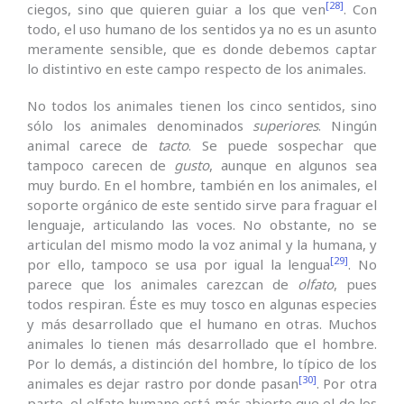
[28]
ciegos, sino que quieren guiar a los que ven
. Con
todo, el uso humano de los sentidos ya no es un asunto
meramente sensible, que es donde debemos captar
lo distintivo en este campo respecto de los animales.
No todos los animales tienen los cinco sentidos, sino
sólo los animales denominados
superiores
. Ningún
animal carece de
tacto
. Se puede sospechar que
tampoco carecen de
gusto
, aunque en algunos sea
muy burdo. En el hombre, también en los animales, el
soporte orgánico de este sentido sirve para fraguar el
lenguaje, articulando las voces. No obstante, no se
articulan del mismo modo la voz animal y la humana, y
[29]
por ello, tampoco se usa por igual la lengua
. No
parece que los animales carezcan de
olfato
, pues
todos respiran. Éste es muy tosco en algunas especies
y más desarrollado que el humano en otras. Muchos
animales lo tienen más desarrollado que el hombre.
Por lo demás, a distinción del hombre, lo típico de los
[30]
animales es dejar rastro por donde pasan
. Por otra
parte, el olfato humano está más abierto que el de los