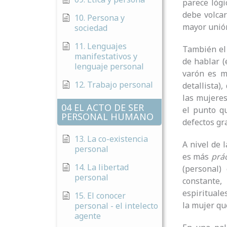
parece lóg
debe volcar
10. Persona y
mayor unión
sociedad
11. Lenguajes
También el 
manifestativos y
de hablar (
lenguaje personal
varón es m
12. Trabajo personal
detallista)
las mujere
04 EL ACTO DE SER
el punto q
PERSONAL HUMANO
defectos gr
13. La co-existencia
A nivel de 
personal
es más
prác
14. La libertad
(personal)
personal
constante, 
espiritual
15. El conocer
la mujer qu
personal - el intelecto
agente