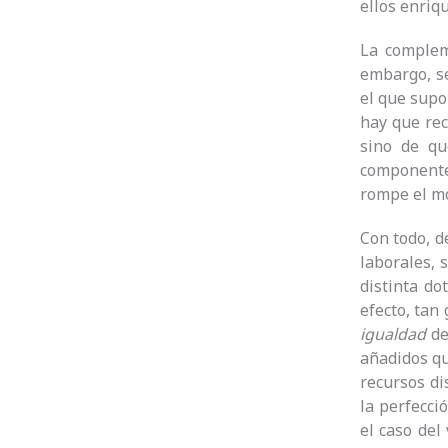
ellos enri
La complem
embargo, se
el que supo
hay que rec
sino de q
componente
rompe el mo
Con todo, d
laborales, s
distinta do
efecto, tan
igualdad
de
añadidos qu
recursos di
la perfecc
el caso del