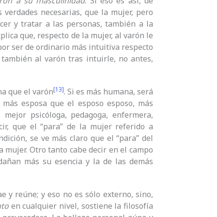
rón a su masculinidad
. Si eso es así, de
as verdades necesarias, que la mujer, pero
cer y tratar a las personas, también a la
plica que, respecto de la mujer, al varón le
 por ser de ordinario más intuitiva respecto
 también al varón tras intuirle, no antes,
[13]
a que el varón
. Si es más humana, será
; más esposa que el esposo esposo, más
mejor psicóloga, pedagoga, enfermera,
cir, que el “para” de la mujer referido a
dición, se ve más claro que el “para” del
a mujer. Otro tanto cabe decir en el campo
r dañan más su esencia y la de las demás
rae y reúne; y eso no es sólo externo, sino,
nto
en cualquier nivel, sostiene la filosofía