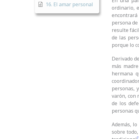
En una pa
16. El amar personal
ordinario, 
encontrará
persona de 
resulte fác
de las pers
porque lo c
Derivado de
más madre 
hermana qu
coordinado
personas, y
varón, con 
de los defe
personas qu
Además, lo 
sobre todo,
[