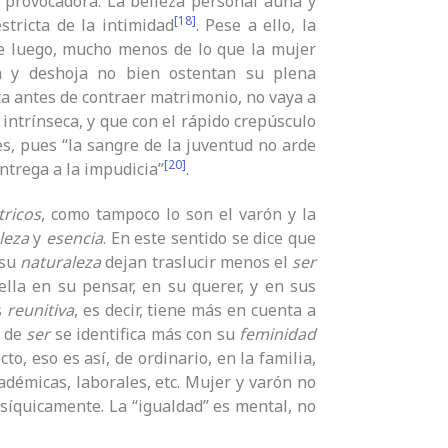
o provocadora. La belleza personal aúna y
[18]
stricta de la intimidad
. Pese a ello, la
e luego, mucho menos de lo que la mujer
ta y deshoja no bien ostentan su plena
ta antes de contraer matrimonio, no vaya a
intrínseca, y que con el rápido crepúsculo
s, pues “la sangre de la juventud no arde
[20]
ntrega a la impudicia”
.
tricos
, como tampoco lo son el varón y la
leza
y
esencia
. En este sentido se dice que
 su
naturaleza
dejan traslucir menos el
ser
ella en su pensar, en su querer, y en sus
s
reunitiva
, es decir, tiene más en cuenta a
o de
ser
se identifica más con su
feminidad
ecto, eso es así, de ordinario, en la familia,
cadémicas, laborales, etc. Mujer y varón no
psíquicamente. La “igualdad” es mental, no