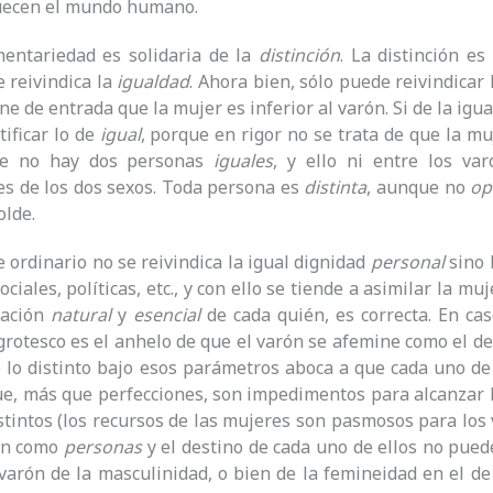
quecen el mundo humano.
entariedad es solidaria de la
distinción
. La distinción es
 reivindica la
igualdad
. Ahora bien, sólo puede reivindicar
ne de entrada que la mujer es inferior al varón. Si de la igu
tificar lo de
igual
, porque en rigor no se trata de que la m
ue no hay dos personas
iguales
, y ello ni entre los va
s de los dos sexos. Toda persona es
distinta
, aunque no
op
lde.
e ordinario no se reivindica la igual dignidad
personal
sino 
ociales, políticas, etc., y con ello se tiende a asimilar la m
tación
natural
y
esencial
de cada quién, es correcta. En ca
 grotesco es el anhelo de que el varón se afemine como el de
 lo distinto bajo esos parámetros aboca a que cada uno de 
e, más que perfecciones, son impedimentos para alcanzar l
stintos (los recursos de las mujeres son pasmosos para los
ión como
personas
y el destino de cada uno de ellos no pued
 varón de la masculinidad, o bien de la femineidad en el de 