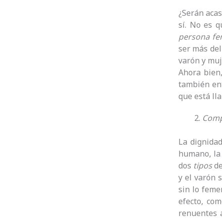
¿Serán aca
sí. No es q
persona fe
ser más del
varón y mu
Ahora bien
también en
que está ll
Comp
La dignida
humano, la
dos
tipos
de
y el varón
sin lo feme
efecto, co
renuentes a