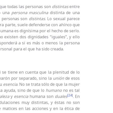
que todas las personas son
distintas
entre
do una
persona masculina
distinta de una
o personas son
distintas
. Lo sexual parece
tra parte, suele defenderse con ahínco que
umana es dignísima por el hecho de serlo.
o existen dos dignidades “iguales”, y ello
esponderá a si es más o menos la persona
rsonal para el que ha sido creada.
i se tiene en cuenta que la plenitud de lo
l varón por separado, sino la
unión
de esos
su
esencia
. No se trata sólo de que la mujer
ua ayuda, sino de que lo
humano
no es tal
[24]
aleza
y
esencia
humana son
duales
. En
ulaciones muy distintas, y éstas no son
 matices en las acciones y en la ética de