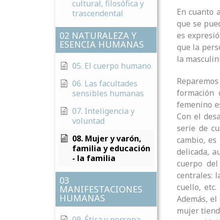
cultural, filosófica y
En cuanto 
trascendental
que se pue
02 NATURALEZA Y
es expresió
ESENCIA HUMANAS
que la pers
la masculin
05. El cuerpo humano
Reparemos
06. Las facultades
formación 
sensibles humanas
femenino es
07. Inteligencia y
Con el desa
voluntad
serie de cu
08. Mujer y varón,
cambio, es 
familia y educación
delicada, 
- la familia
cuerpo del
centrales: l
03
cuello, etc
MANIFESTACIONES
HUMANAS
Además, el 
mujer tiend
09. Ética y persona