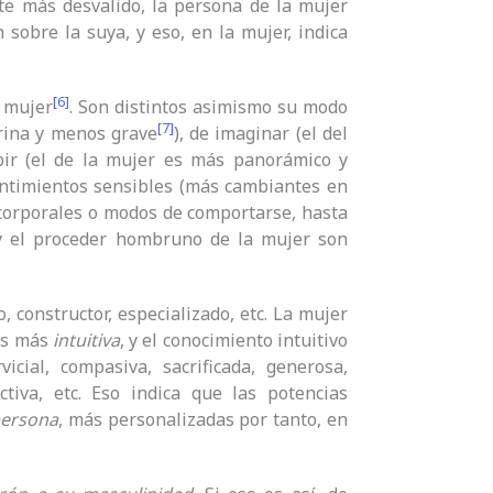
e más desvalido, la persona de la mujer
sobre la suya, y eso, en la mujer, indica
[6]
a mujer
. Son distintos asimismo su modo
[7]
arina y menos grave
), de imaginar (el del
bir (el de la mujer es más panorámico y
 sentimientos sensibles (más cambiantes en
 corporales o modos de comportarse, hasta
y el proceder hombruno de la mujer son
co, constructor, especializado, etc. La mujer
 es más
intuitiva
, y el conocimiento intuitivo
icial, compasiva, sacrificada, generosa,
ectiva, etc. Eso indica que las potencias
ersona
, más personalizadas por tanto, en