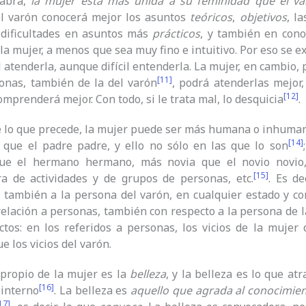
labra,
la mujer está más unida a su feminidad que el va
el varón conocerá mejor los asuntos
teóricos
,
objetivos
, l
 dificultades en asuntos más
prácticos
, y también en cono
la mujer, a menos que sea muy fino e intuitivo. Por eso se ex
il atenderla, aunque difícil entenderla. La mujer, en cambio,
[11]
onas, también de la del varón
, podrá atenderlas mejor,
[12]
omprenderá mejor. Con todo, si le trata mal, lo desquicia
.
 lo que precede, la mujer puede ser más humana o inhuman
[14]
que el padre padre, y ello no sólo en las que lo son
e el hermano hermano, más novia que el novio novio, 
[15]
ra de actividades y de grupos de personas, etc.
. Es de
 también a la persona del varón, en cualquier estado y con
relación a personas, también con respecto a la persona de l
ctos: en los referidos a personas, los vicios de la muje
e los vicios del varón.
propio de la mujer es la
belleza
, y la belleza es lo que at
[16]
 interno
. La belleza es
aquello que agrada al
conocimie
17]