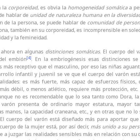
a la
corporeidad
, es obvia la
homogeneidad somática
a pes
de hablar de
unidad
de naturaleza humana
en la
diversida
n de la persona, se puede hablar de
comunidad
de perso
ona, también en su corporeidad, es incomprensible en soled
idad y la femineidad.
 ahora en algunas
distinciones somáticas
. El cuerpo del 
[4]
del embión
. En la embriogénesis esas distinciones se
 más receptivo que el masculino, por eso las niñas aguan
rrollo infantil y juvenil se ve que el cuerpo del varón es
alidades: es más fuerte, más capaz de esfuerzos físicos, d
más débil, o menos atlético, requiere más protección, etc.
aunque no es recomendable que lo sea tanto como Dora, la
 varón presenta de ordinario mayor estatura, mayor t
as manos, la capacidad craneana, etc., y en otras que no lo s
. El cuerpo del varón está diseñado más para aportar que p
cuerpo de la mujer está, por así decir,
más unido a su per
e a juzgar las realidades sensibles más en relación con su 