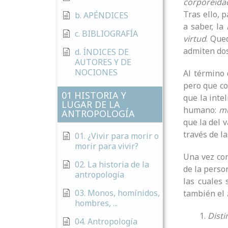
corporeida
Tras ello, 
b. APÉNDICES
a saber, la
c. BIBLIOGRAFÍA
virtud
. Que
admiten dos
d. ÍNDICES DE
AUTORES Y DE
NOCIONES
Al término 
pero que co
01 HISTORIA Y
que la inte
LUGAR DE LA
humano:
m
ANTROPOLOGÍA
que la del 
través de l
01. ¿Vivir para morir o
morir para vivir?
Una vez con
02. La historia de la
de la pers
antropología
las cuales 
03. Monos, homínidos,
también el
hombres, ...
Disti
04. Antropología