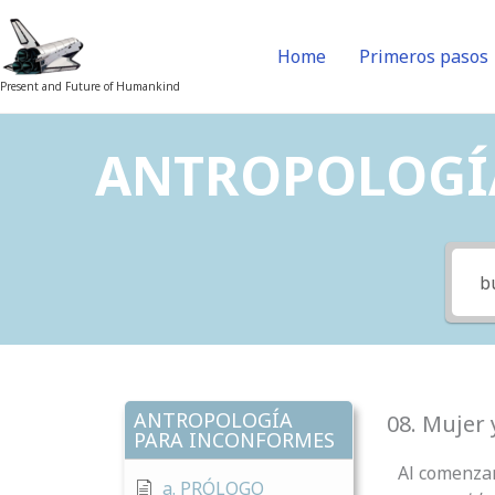
Skip
to
Home
Primeros pasos
content
Present and Future of Humankind
ANTROPOLOGÍA 
ANTROPOLOGÍA
08. Mujer 
PARA INCONFORMES
Al comenzar 
a. PRÓLOGO