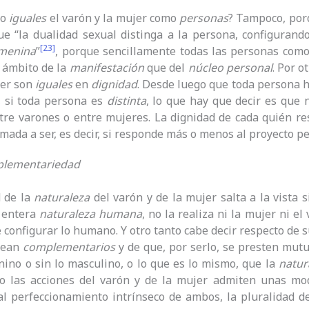
so
iguales
el varón y la mujer como
personas
? Tampoco, por
ue “la dualidad sexual distinga a la persona, configuran
[23]
menina
”
, porque sencillamente todas las personas com
 ámbito de la
manifestación
que del
núcleo
personal
. Por o
jer son
iguales
en
dignidad
. Desde luego que toda persona h
, si toda persona es
distinta
, lo que hay que decir es que n
tre varones o entre mujeres. La dignidad de cada quién r
amada a ser, es decir, si responde más o menos al proyecto pe
lementariedad
d de la
naturaleza
del varón y de la mujer salta a la vista s
 entera
naturaleza humana
, no la realiza ni la mujer ni e
 configurar lo humano. Y otro tanto cabe decir respecto de 
 sean
complementarios
y de que, por serlo, se presten mut
nino o sin lo masculino, o lo que es lo mismo, que la
natur
mo las acciones del varón y de la mujer admiten unas mod
l perfeccionamiento intrínseco de ambos, la pluralidad de