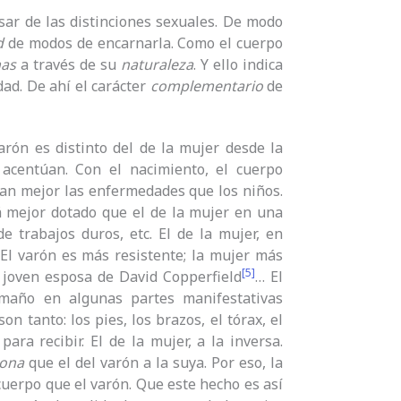
ar de las distinciones sexuales. De modo
d
de modos de encarnarla. Como el cuerpo
nas
a través de su
naturaleza
. Y ello indica
ad. De ahí el carácter
complementario
de
varón es distinto del de la mujer desde la
 acentúan. Con el nacimiento, el cuerpo
tan mejor las enfermedades que los niños.
tá mejor dotado que el de la mujer en una
e trabajos duros, etc. El de la mujer, en
 El varón es más resistente; la mujer más
[5]
 joven esposa de David Copperfield
… El
amaño en algunas partes manifestativas
on tanto: los pies, los brazos, el tórax, el
ara recibir. El de la mujer, a la inversa.
sona
que el del varón a la suya. Por eso, la
cuerpo que el varón. Que este hecho es así