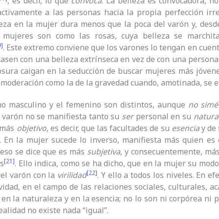
, es decir, lo que
convoca
. La belleza es convocadora, n
ctivamente a las personas hacia la propia perfección irre
eza en la mujer dura menos que la poca del varón y, desd
s mujeres son como las rosas, cuya belleza se marchi
9]
. Este extremo conviene que los varones lo tengan en cuen
casen con una belleza extrínseca en vez de con una persona 
sura caigan en la seducción de buscar mujeres más jóvene
nmoderación como la de la gravedad cuando, amotinada, se e
mo masculino y el femenino son distintos, aunque
no simé
l varón no se manifiesta tanto su
ser
personal en su
natura
s más
objetivo
, es decir, que las facultades de su
esencia
y de
 En la mujer sucede lo inverso, manifiesta más quien es 
 eso se dice que es más
subjetiva
, y consecuentemente, má
[21]
as
. Ello indica, como se ha dicho, que en la mujer su mod
[22]
el varón con la
virilidad
. Y ello a todos los niveles. En ef
ividad, en el campo de las relaciones sociales, culturales, a
en la naturaleza y en la esencia; no lo son ni corpórea ni 
realidad no existe nada “igual”.