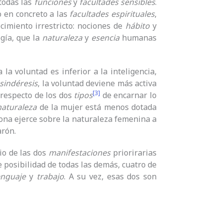
 todas las
funciones
y
facultades
sensibles
.
en concreto a las
facultades espirituales
,
ecimiento irrestricto: nociones de
hábito
y
gía, que la
naturaleza
y
esencia
humanas
a voluntad es inferior a la inteligencia,
sindéresis
, la voluntad deviene más activa
[3]
 respecto de los dos
tipos
de encarnar lo
naturaleza
de la mujer está menos dotada
sona ejerce sobre la naturaleza femenina a
arón.
io de las dos
manifestaciones
priorirarias
e posibilidad de todas las demás, cuatro de
enguaje
y
trabajo
. A su vez, esas dos son