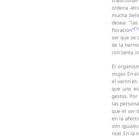
tradicional
ordena atra
mucha bell
desea: “la
[1
floración”
ser que se 
de la hermo
con tanta i
El organis
mujer. En e
el varón e
que uno es.
gestos. Por
las person
que el
ser
d
en la afect
son
iguales
real. En la 