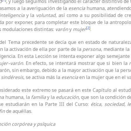
d
, y luego seguimos investigando el carácter distintivo de
pasamos a la averiguación de la
esencia
humana, atendiendo 
inteligencia
y la
voluntad
, así como a su posibilidad de cr
da por exponer, para completar este bloque de la antropolo
[2]
 modulaciones distintas:
varón
y
mujer
.
del Tema precedente se decía que en estado de naturaleza l
n la activación de ella por parte de la
persona
, mediante la
ligencia. En esta Lección se intenta exponer algo semejante
ujer
–
varón
. En efecto, se intentará mostrar que si bien la
varón, sin embargo, debido a la mayor activación que la per
a
sindéresis
, se activa más la
esencia
en la mujer que en el v
siderado este extremo se pasará en este Capítulo al estud
ona humana, la
familia
y la
educación
, que son la condición d
se estudiarán en la Parte III del Curso:
ética
,
sociedad
,
l
fin
de aquéllas.
nción corpórea y psíquica