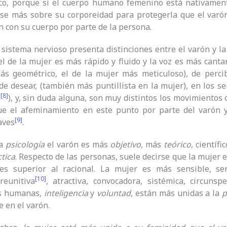
ico, porque si el cuerpo humano femenino está nativament
se más sobre su corporeidad para protegerla que el varón 
 con su cuerpo por parte de la persona.
sistema nervioso presenta distinciones entre el varón y l
el de la mujer es más rápido y fluido y la voz es más cant
ás geométrico, el de la mujer más meticuloso), de perci
, de desear, (también más puntillista en la mujer), en los
[8]
s
), y, sin duda alguna, son muy distintos los movimientos
ue el afeminamiento en este punto por parte del varón 
[9]
aves
.
la
psicología
el varón es más
objetivo
, más
teórico
, científi
tica
. Respecto de las personas, suele decirse que la mujer
 es superior al racional. La mujer es más sensible, serv
[10]
reunitiva
, atractiva, convocadora, sistémica, circunsp
es humanas,
inteligencia
y
voluntad
, están más unidas a la
p
e en el varón.