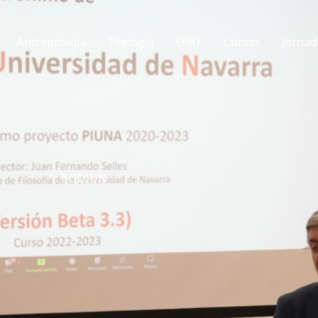
Antropología
Teología
EPAT
Cursos
Jornad
PODIUN