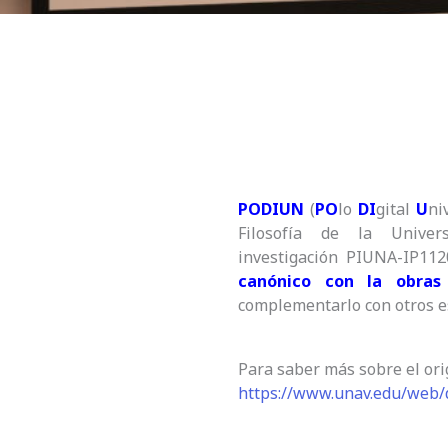
PODIUN
(
PO
lo
DI
gital
U
ni
Filosofía de la Unive
investigación
PIUNA-
I
P112
canónico
con la
obras
complementarlo con otros es
Para saber más sobre el ori
https://www.unav.edu/web/d