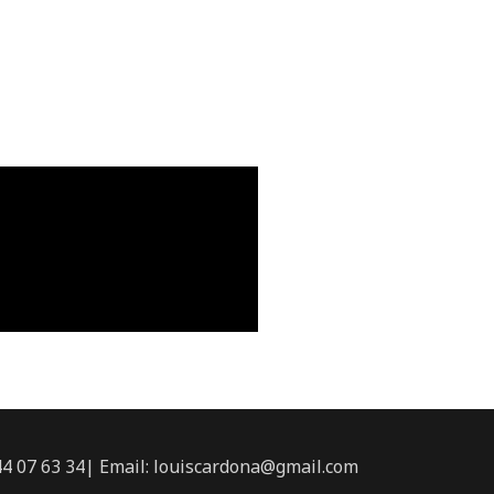
644 07 63 34| Email: louiscardona@gmail.com