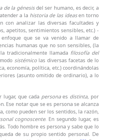
ia de la génesis
del ser humano, es decir, a
atender a la
historia de las ideas
en torno
ún con analizar las diversas facultades y
os, apetitos, sentimientos sensibles, etc.) -
-, enfoque que se va venido a llamar de
tencias humanas que no son sensibles, (la
a la tradicionalmente llamada
filosofía del
e modo
sistémico
las diversas facetas de lo
ca, economía, política, etc.) coordinándolas
riores (asunto omitido de ordinario), a lo
r lugar, que cada
persona
es
distinta
, por
n. Ese notar que se es persona se alcanza
na, como pueden ser los sentidos, la razón,
sonal cognoscente
. En segundo lugar, es
ás. Todo hombre es persona y sabe que lo
ueda de su propio sentido personal. De