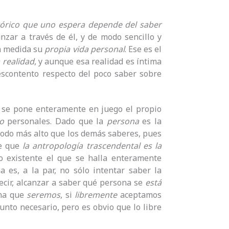
stórico que uno espera depende del saber
zar a través de él, y de modo sencillo y
a medida su
propia vida personal
. Ese es el
 realidad
, y aunque esa realidad es íntima
scontento respecto del poco saber sobre
se pone enteramente en juego el propio
o
personales. Dado que la
persona
es la
 modo más alto que los demás saberes, pues
de que
la antropología trascendental es la
smo existente el que se halla enteramente
es, a la par, no sólo intentar saber la
decir, alcanzar a saber qué persona se
está
ona que
seremos
, si
libremente
aceptamos
sunto necesario, pero es obvio que lo libre