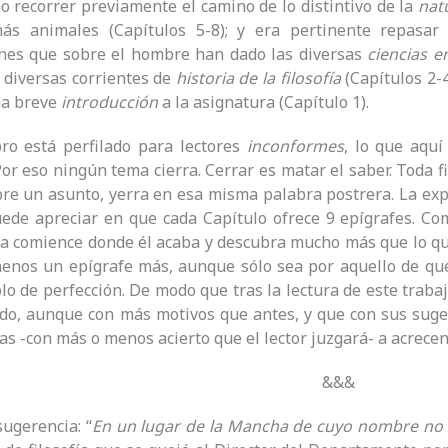
mo recorrer previamente el camino de lo distintivo de la
nat
ás animales (Capítulos 5-8); y era pertinente repasar
ones que sobre el hombre han dado las diversas
ciencias
e
s diversas corrientes de
historia de la filosofía
(Capítulos 2-
na breve
introducción
a la asignatura (Capítulo 1).
ro está perfilado para lectores
inconformes
, lo que aquí
Por eso ningún tema cierra. Cerrar es matar el saber. Toda f
re un asunto, yerra en esa misma palabra postrera. La exp
ede apreciar en que cada Capítulo ofrece 9 epígrafes. Co
ga comience donde él acaba y descubra mucho más que lo que
menos un epígrafe más, aunque sólo sea por aquello de qu
o de perfección. De modo que tras la lectura de este trabaj
ndo, aunque con más motivos que antes, y que con sus sug
as -con más o menos acierto que el lector juzgará- a acrece
&&&
ugerencia: “
En un lugar de la Mancha de cuyo nombre no