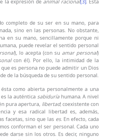
be la expresión de
animal racional
[3]
. Esta
ido completo de su ser en su mano, para
nada, sino en las personas. No obstante,
ona en su mano, sencillamente porque ni
 humana, puede revelar el sentido personal
rsonal
), lo acepta (con su
amar personal
)
sonal
con él). Por ello, la intimidad de la
e que es persona no puede admitir un Dios
nde de la búsqueda de su sentido personal.
a ésta como abierta personalmente a una
 es la auténtica
sabiduría
humana. A nivel
ién pura apertura,
libertad
; coexistente con
encia y esa radical libertad es, además,
s facetas, sino que las
es
. En efecto, cada
timos conforman el ser personal. Cada uno
de darse sin los otros. Es decir, ninguno