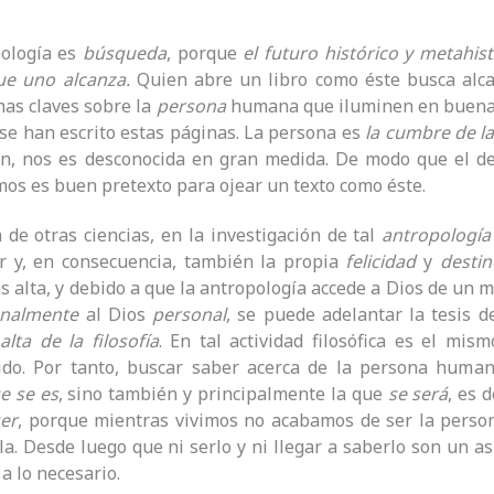
pología es
búsqueda
, porque
el futuro histórico y metahi
ue uno alcanza.
Quien abre un libro como éste busca alcan
unas claves sobre la
persona
humana que iluminen en buen
 se han escrito estas páginas. La persona es
la cumbre de la
én, nos es desconocida en gran medida. De modo que el de
os es buen pretexto para ojear un texto como éste.
n de otras ciencias, en la investigación de tal
antropología
or y, en consecuencia, también la propia
felicidad
y
destin
s alta, y debido a que la antropología accede a Dios de un
nalmente
al Dios
personal
, se puede adelantar la tesis 
lta de la filosofía
. En tal actividad filosófica es el mi
do. Por tanto, buscar saber acerca de la persona humana 
e se es
, sino también y principalmente la que
se
será
, es 
ser
, porque mientras vivimos no acabamos de ser la pers
rla. Desde luego que ni serlo y ni llegar a saberlo son un a
a lo necesario.