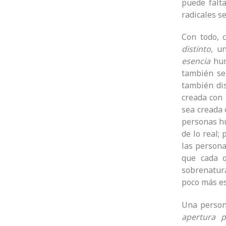
puede falt
radicales s
Con todo, 
distinto
, u
esencia
hum
también se
también di
creada con 
sea creada 
personas 
de lo real;
las persona
que cada q
sobrenatura
poco más es
Una persona
apertura p