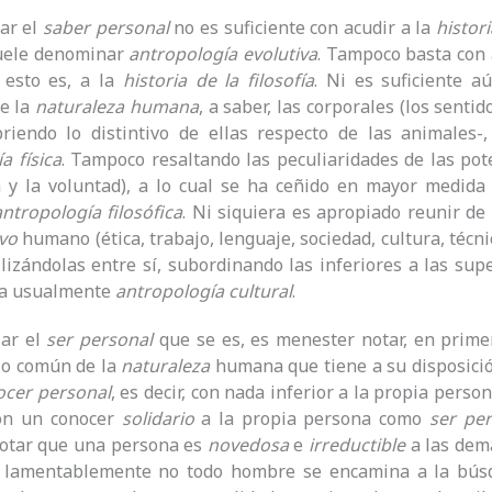
ar el
saber personal
no es suficiente con acudir a la
histor
suele denominar
antropología evolutiva
. Tampoco basta con 
 esto es, a la
historia de la filosofía
. Ni es suficiente a
de la
naturaleza humana
, a saber, las corporales (los sentid
riendo lo distintivo de ellas respecto de las animales
a física
. Tampoco resaltando las peculiaridades de las po
ia y la voluntad), a lo cual se ha ceñido en mayor medid
antropología filosófica
. Ni siquiera es apropiado reunir d
vo
humano (ética, trabajo, lenguaje, sociedad, cultura, técni
lizándolas entre sí, subordinando las inferiores a las supe
ma usualmente
antropología cultural
.
zar el
ser personal
que se es, es menester notar, en prime
 lo común de la
naturaleza
humana que tiene a su disposició
ocer personal
, es decir, con nada inferior a la propia perso
con un conocer
solidario
a la propia persona como
ser
per
otar que una persona es
novedosa
e
irreductible
a las dem
 lamentablemente no todo hombre se encamina a la búsq