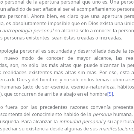
to
personal de la apertura personal que uno es. Una perso
un añadido de ser; añade al ser el acompañamiento persona
ura personal. Ahora bien, es claro que una apertura pers
a, es absolutamente imposible que en Dios exista una única
a
antropología personal
no alcanza sólo a conocer la person
s personas existentes, sean éstas creadas o increadas.
opología personal es secundada y desarrollada desde la
te
 nuevo modo de conocer de mayor alcance, las reali
das, son, no sólo las más altas que puede alcanzar la pe
 realidades existentes más altas sin más. Por eso, esta 
cerca de Dios y del hombre, y no sólo en los temas culminare
humanas (acto de ser-esencia, esencia-naturaleza, hábitos 
c.), que concurren de arriba a abajo en el hombre
[5]
.
o fuera por las precedentes razones convenía present
scontenta del conocimiento habido de la
persona
humana, y
úsqueda. Para alcanzar la
intimidad personal
y su apertura
spechar su existencia desde algunas de sus
manifestacione