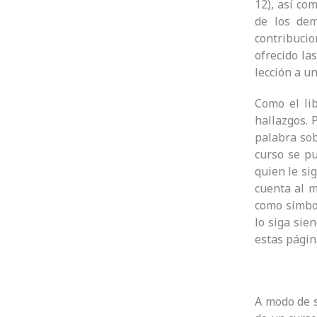
12), así co
de los dem
contribuci
ofrecido la
lección a u
Como el lib
hallazgos. 
palabra sob
curso se pu
quien le si
cuenta al 
como símbol
lo siga sie
estas págin
A modo de s