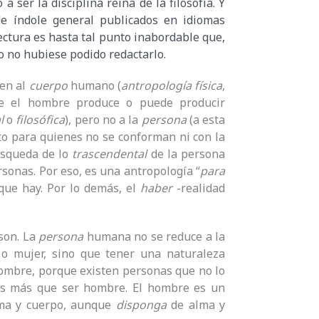
a ser la disciplina reina de la filosofía. Y
de índole general publicados en idiomas
ctura es hasta tal punto inabordable que,
o no hubiese podido redactarlo.
ien al
cuerpo
humano (
antropología física
,
 el hombre produce o puede producir
l
o
filosófica
), pero no a la
persona
(a esta
ito para quienes no se conforman ni con la
búsqueda de lo
trascendental
de la persona
rsonas. Por eso, es una antropología “
para
 que hay. Por lo demás, el
haber
-realidad
son. La
persona
humana no se reduce a la
o mujer, sino que tener una naturaleza
hombre, porque existen personas que no lo
 es más que ser hombre. El hombre es un
ma y cuerpo, aunque
disponga
de alma y