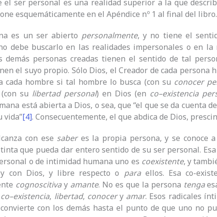
el ser personal es una realidad superior a la que descri
pone esquemáticamente en el Apéndice nº 1 al final del libro.
ona es un ser abierto
personalmente
, y no tiene el sent
no debe buscarlo en las realidades impersonales o en la 
s demás personas creadas tienen el sentido de tal pers
enen el suyo propio. Sólo Dios, el Creador de cada persona
a cada hombre si tal hombre lo busca (con su
conocer pe
 (con su
libertad personal
) en Dios (en
co
–
existencia per
ana está abierta a Dios, o sea, que “el que se da cuenta d
u vida”
[4]
. Consecuentemente, el que abdica de Dios, presci
lcanza con ese
saber
es la propia persona, y se conoce 
tinta que pueda dar entero sentido de su ser personal. Esa
personal o de intimidad humana uno es
coexistente
, y tamb
y con Dios, y libre respecto o
para
ellos. Esa co-exist
ente
cognoscitiva
y
amante
. No es que la persona
tenga
esa
co
–
existencia
,
libertad
,
conocer
y
amar
. Esos radicales ín
 convierte con los demás hasta el punto de que uno no pue