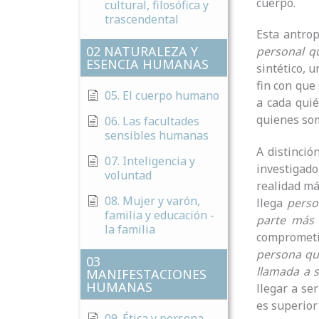
cuerpo.
cultural, filosófica y
trascendental
Esta antro
02 NATURALEZA Y
personal q
ESENCIA HUMANAS
sintético, 
fin con que
05. El cuerpo humano
a cada qui
quienes som
06. Las facultades
sensibles humanas
A distinció
07. Inteligencia y
investigad
voluntad
realidad má
08. Mujer y varón,
llega
perso
familia y educación -
parte más a
la familia
comprometi
persona qu
03
llamada a 
MANIFESTACIONES
HUMANAS
llegar a se
es superior 
09. Ética y persona