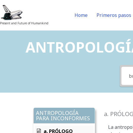
Skip
to
Home
Primeros pasos
content
Present and Future of Humankind
ANTROPOLOGÍA 
ANTROPOLOGÍA
a. PRÓLO
PARA INCONFORMES
La antropol
a. PRÓLOGO