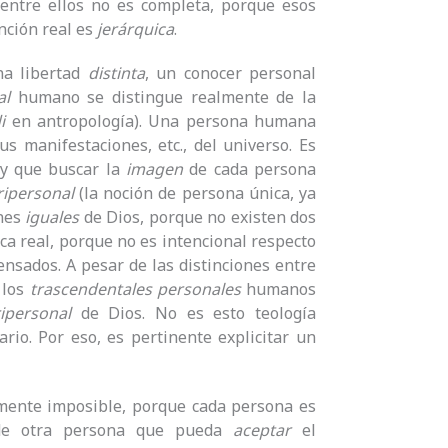
entre ellos no es completa, porque esos
inción real es
jerárquica
.
na libertad
distinta
, un conocer personal
al
humano se distingue realmente de la
i
en antropología). Una persona humana
us manifestaciones, etc., del universo. Es
ay que buscar la
imagen
de cada persona
ripersonal
(la noción de persona única, ya
enes
iguales
de Dios, porque no existen dos
ca real, porque no es intencional respecto
ensados. A pesar de las distinciones entre
 los
trascendentales personales
humanos
ripersonal
de Dios. No es esto teología
ario. Por eso, es pertinente explicitar un
lamente imposible, porque cada persona es
 de otra persona que pueda
aceptar
el