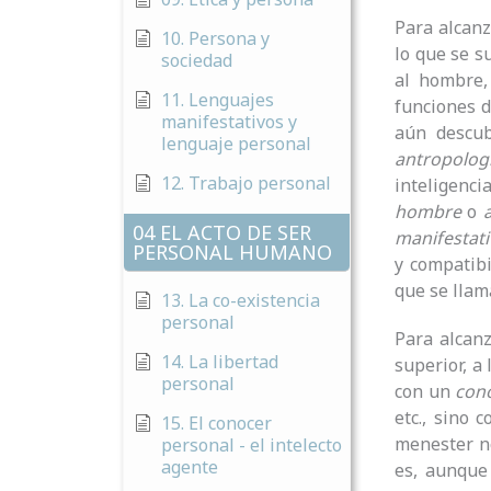
Para alcanz
10. Persona y
lo que se 
sociedad
al hombre,
11. Lenguajes
funciones 
manifestativos y
aún descub
lenguaje personal
antropologí
12. Trabajo personal
inteligenc
hombre
o
04 EL ACTO DE SER
manifestati
PERSONAL HUMANO
y compatibi
que se lla
13. La co-existencia
personal
Para alcan
14. La libertad
superior, a
personal
con un
con
etc., sino 
15. El conocer
menester n
personal - el intelecto
agente
es, aunque