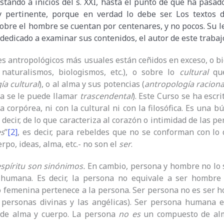
stando a inicios del s. XXI, hasta el punto de que ha pasado 
 pertinente, porque en verdad lo debe ser. Los textos 
bre el hombre se cuentan por centenares, y no pocos. Su le
dedicado a examinar sus contenidos, el autor de este trabaj
s antropológicos más usuales están ceñidos en exceso, o b
naturalismos, biologismos, etc.), o sobre lo
cultural
que
ía cultural
), o al alma y sus potencias (
antropología
raciona
a se le puede llamar
trascendental
). Este Curso se ha escr
a corpórea, ni con la cultural ni con la filosófica. Es una 
decir, de lo que caracteriza al corazón o intimidad de las pe
es
”
[2]
, es decir, para rebeldes que no se conforman con lo
rpo, ideas, alma, etc.- no son el
ser
.
spíritu son sinónimos.
En cambio, persona y hombre no lo 
humana. Es decir, la persona no equivale a ser hombre 
 femenina pertenece a la persona. Ser persona no es ser 
as personas divinas y las angélicas). Ser persona humana
de alma y cuerpo. La persona
no es
un compuesto de al