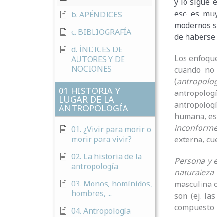
y lo sigue e
eso es muy
b. APÉNDICES
modernos so
c. BIBLIOGRAFÍA
de haberse 
d. ÍNDICES DE
Los enfoque
AUTORES Y DE
NOCIONES
cuando no 
(
antropolog
01 HISTORIA Y
antropologí
LUGAR DE LA
antropologí
ANTROPOLOGÍA
humana, es 
inconform
01. ¿Vivir para morir o
morir para vivir?
externa, cue
02. La historia de la
Persona y e
antropología
naturaleza
03. Monos, homínidos,
masculina o
hombres, ...
son (ej. l
compuesto 
04. Antropología