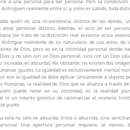
arle a una persona para ser persona. Pero la conversión 
e distinguen realmente entre sí, y, como es sabido, toda dist
cada quién es una co-existencia
distinta
de las demás, u
n amar personal
distinto
. Además, el
acto de ser person
ana (se trata de la distinción real
essentia
–
actus essend
 distingue realmente de su
naturaleza
, de sus actos, de s
stinto de Dios, pero es en la intimidad personal donde h
Dios; y no sólo con un Dios personal, sino con un Dios
plu
o increada, es absurda). No obstante, no existen dos imág
humanas
iguales
. La igualdad es exclusivamente
mental
, nun
 por eso la igualdad se debe aplicar únicamente a objetos p
s humanas, la realidad de Dios que se alcanza a través de
uién puede notar en su intimidad, es la realidad
plu
l ni un intento gnóstico de racionalizar el misterio trinit
te punto.
 sola no sólo es absurda, triste o aburrida, sino sencil
ersonal
. Una apertura personal requiere, al menos,