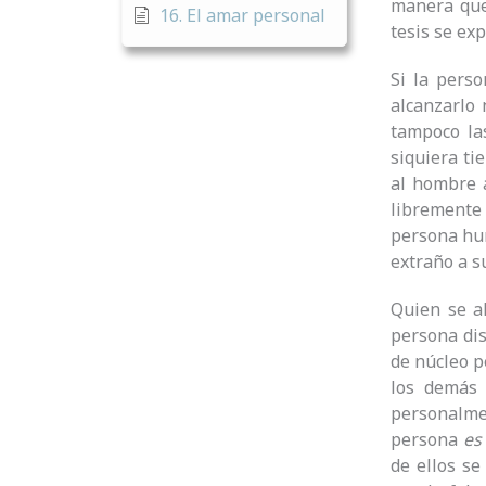
manera que 
16. El amar personal
tesis se ex
Si la pers
alcanzarlo 
tampoco la
siquiera ti
al hombre 
libremente
persona hum
extraño a s
Quien se a
persona dis
de núcleo 
los demás 
personalm
persona
es
de ellos se