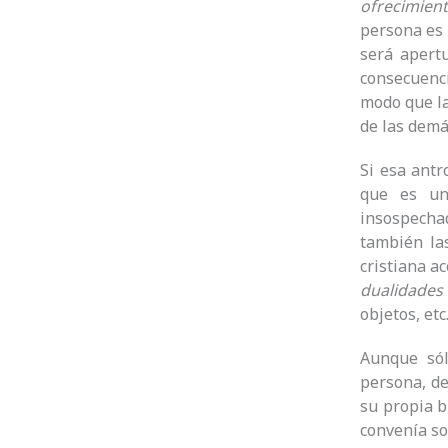
ofrecimien
persona es 
será apert
consecuenci
modo que l
de las demá
Si esa antr
que es un
insospecha
también las
cristiana a
dualidades
objetos, et
Aunque sól
persona, de
su propia b
convenía so