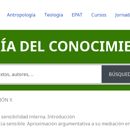
Antropología
Teología
EPAT
Cursos
Jornad
A DEL CONOCIMIENT
BÚSQUE
CIÓN X
 sensibilidad interna. Introducción
ncia sensible. Aproximación argumentativa a su mediación e