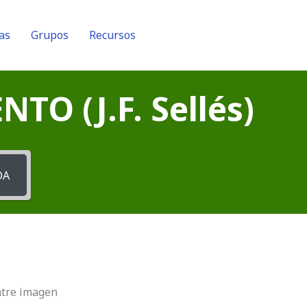
as
Grupos
Recursos
O (J.F. Sellés)
DA
ntre imagen