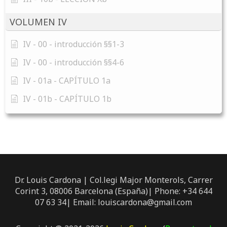
VOLUMEN IV
IV - 00 - introducción §§1-3
IV - 00 - introducción §§4-6
IV - 01a - CAPÍTULO 1a
IV - 01b - CAPÍTULO 1b
Dr. Louis Cardona | Col.legi Major Monterols, Carrer
Corint 3, 08006 Barcelona (España)| Phone: +34 644
07 63 34| Email: louiscardona@gmail.com