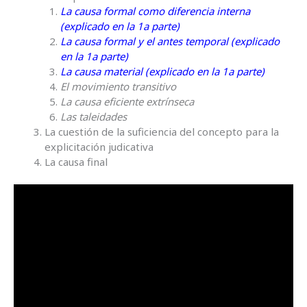
La causa formal como diferencia interna
(explicado en la 1a parte)
La causa formal y el antes temporal (explicado
en la 1a parte)
La causa material (explicado en la 1a parte)
El movimiento transitivo
La causa eficiente extrínseca
Las taleidades
La cuestión de la suficiencia del concepto para la
explicitación judicativa
La causa final