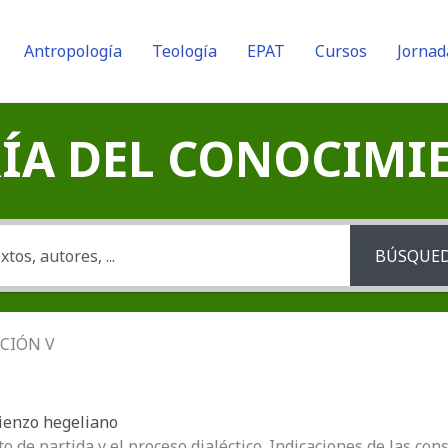
Antropología
Teología
EPAT
Cursos
Jornad
A DEL CONOCIMIENT
BÚSQUE
ECCIÓN V
ienzo hegeliano
to de partida y el proceso dialéctico. Indicaciones de las co