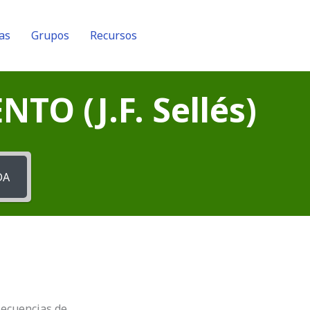
as
Grupos
Recursos
O (J.F. Sellés)
DA
nsecuencias de