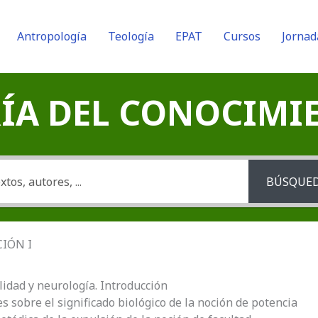
Antropología
Teología
EPAT
Cursos
Jornad
A DEL CONOCIMIENT
BÚSQUE
CIÓN I
lidad y neurología. Introducción
es sobre el significado biológico de la noción de potencia