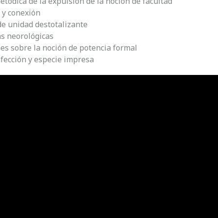
etódica de la expulsión de la noción de facultad
 y conexión
de unidad destotalizante
as neorológicas
nes sobre la noción de potencia formal
afección y especie impresa