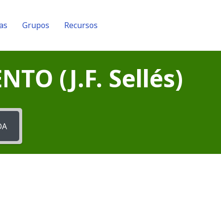
as
Grupos
Recursos
O (J.F. Sellés)
DA