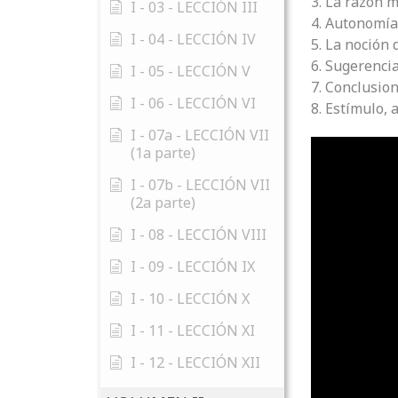
3. La razón m
I - 03 - LECCIÓN III
4. Autonomía
I - 04 - LECCIÓN IV
5. La noción 
6. Sugerenci
I - 05 - LECCIÓN V
7. Conclusio
I - 06 - LECCIÓN VI
8. Estímulo, 
I - 07a - LECCIÓN VII
(1a parte)
I - 07b - LECCIÓN VII
(2a parte)
I - 08 - LECCIÓN VIII
I - 09 - LECCIÓN IX
I - 10 - LECCIÓN X
I - 11 - LECCIÓN XI
I - 12 - LECCIÓN XII