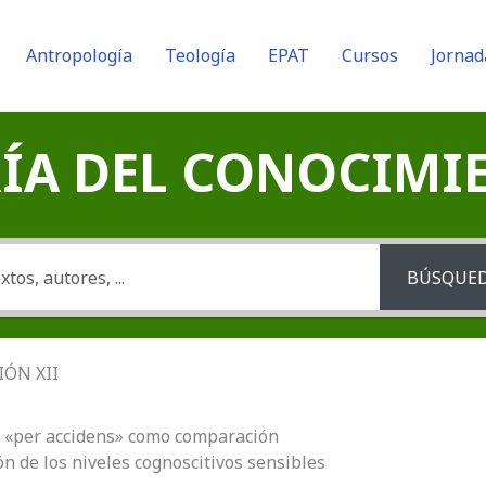
Antropología
Teología
EPAT
Cursos
Jornad
A DEL CONOCIMIENT
BÚSQUE
CIÓN XII
le «per accidens» como comparación
ión de los niveles cognoscitivos sensibles