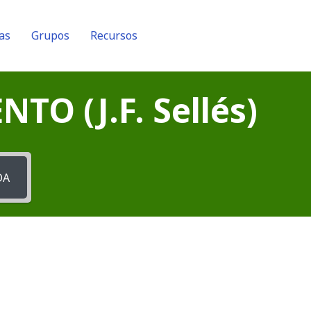
as
Grupos
Recursos
O (J.F. Sellés)
DA