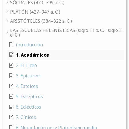
SÓCRATES (470–399 a. C.)
PLATÓN (427–347 a. C.)
ARISTÓTELES (384–322 a. C.)
LAS ESCUELAS HELENÍSTICAS (siglo III a. C.– siglo II
d. C.)
introducción
1. Académicos
2. El Liceo
3. Epicúreos
4. Estoicos
5. Escépticos
6. Eclécticos
7. Cínicos
8. Neopitagóricos y Platonismo medio