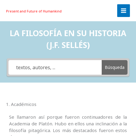
Skip
to
Present and Future
of Humankind
content
LA FILOSOFÍA EN SU HISTORIA
(J.F. SELLÉS)
Búsqueda
1. Académicos
Se llamaron así porque fueron continuadores de la
Academia de Platón. Hubo en ellos una inclinación a la
filosofía pitagórica. Los más destacados fueron estos