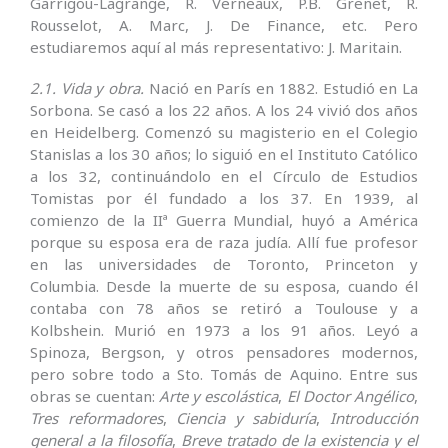
Garrigou-Lagrange, R. Verneaux, P.B. Grenet, R.
Rousselot, A. Marc, J. De Finance, etc. Pero
estudiaremos aquí al más representativo: J. Maritain.
2.1. Vida y obra.
Nació en París en 1882. Estudió en La
Sorbona. Se casó a los 22 años. A los 24 vivió dos años
en Heidelberg. Comenzó su magisterio en el Colegio
Stanislas a los 30 años; lo siguió en el Instituto Católico
a los 32, continuándolo en el Círculo de Estudios
Tomistas por él fundado a los 37. En 1939, al
comienzo de la IIª Guerra Mundial, huyó a América
porque su esposa era de raza judía. Allí fue profesor
en las universidades de Toronto, Princeton y
Columbia. Desde la muerte de su esposa, cuando él
contaba con 78 años se retiró a Toulouse y a
Kolbshein. Murió en 1973 a los 91 años. Leyó a
Spinoza, Bergson, y otros pensadores modernos,
pero sobre todo a Sto. Tomás de Aquino. Entre sus
obras se cuentan:
Arte y escolástica
,
El Doctor Angélico
,
Tres reformadores
,
Ciencia y sabiduría
,
Introducción
general a la filosofía
,
Breve tratado de la existencia y el