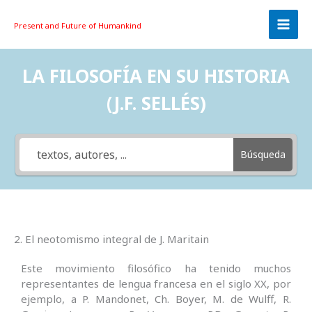
Skip
to
Present and Future
of Humankind
content
LA FILOSOFÍA EN SU HISTORIA
(J.F. SELLÉS)
Búsqueda
2. El neotomismo integral de J. Maritain
Este movimiento filosófico ha tenido muchos
representantes de lengua francesa en el siglo XX, por
ejemplo, a P. Mandonet, Ch. Boyer, M. de Wulff, R.