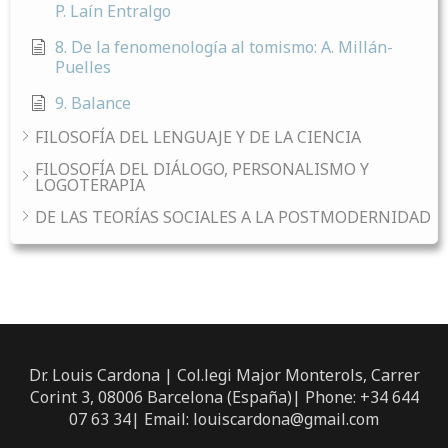
P. Laín Entralgo
8. De la fenomenología al tomismo: A. Millán-
Puelles
9. Balance
FILOSOFÍA DEL LENGUAJE Y DE LA CIENCIA
FILOSOFÍA DEL DIÁLOGO, PERSONALISMO Y
LOGOTERAPIA
DE LAS TEORÍAS SOCIALES A LA POSTMODERNIDAD
Dr. Louis Cardona | Col.legi Major Monterols, Carrer
Corint 3, 08006 Barcelona (España)| Phone: +34 644
07 63 34| Email: louiscardona@gmail.com