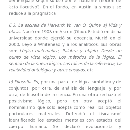
del lenguaje según su uso por el hablante (noción de
‘acto ilocutivo’). En el fondo, en Austin la sintaxis se
reduce a la pragmática.
6.3. La escuela de Harvard: W. van O. Quine.
a) Vida y
obras.
Nació en 1908 en Akron (Ohio). Estudió en dicha
universidad donde ejerció su docencia. Murió en el
2000. Leyó a Whitehead y a los analíticos. Sus obras
son:
Lógica matemática
,
Palabra y objeto
,
Desde un
punto de vista lógico
,
Los métodos de la lógica
,
El
sentido de la nueva lógica
,
Las raíces de la referencia
,
La
relatividad ontológica y otros ensayos
, etc.
b) Filosofía.
Es, por una parte, de lógica simbólica y de
conjuntos, por otra, de análisis del lenguaje, y por
otra, de filosofía de la ciencia. En una obra rechazó el
positivismo lógico, pero en otra aceptó el
nominalismo que solo acepta como real los objetos
particulares materiales. Defendió el ‘fisicalismo’
identificando los estados mentales con estados del
cuerpo humano. Se declaró evolucionista y