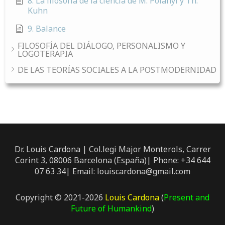
8. La filosofía de la ciencia de M. Polanyi y Th.
Kuhn
9. Balance
FILOSOFÍA DEL DIÁLOGO, PERSONALISMO Y
LOGOTERAPIA
DE LAS TEORÍAS SOCIALES A LA POSTMODERNIDAD
Dr. Louis Cardona | Col.legi Major Monterols, Carrer
Corint 3, 08006 Barcelona (España)| Phone: +34 644
07 63 34| Email: louiscardona@gmail.com
Copyright © 2021-2026
Louis Cardona
(
Present and
Future of Humankind
)