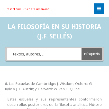
Skip
to
Present and Future
of Humankind
content
LA FILOSOFÍA EN SU HISTORIA
(J.F. SELLÉS)
Búsqueda
6. Las Escuelas de Cambridge: J. Wisdom; Oxford: G.
Ryle y J. L. Austin; y Harvard: W. van O. Quine
Estas escuelas y sus representantes conformaron
desarrollos posteriores de la filosofía analítica. Nótese