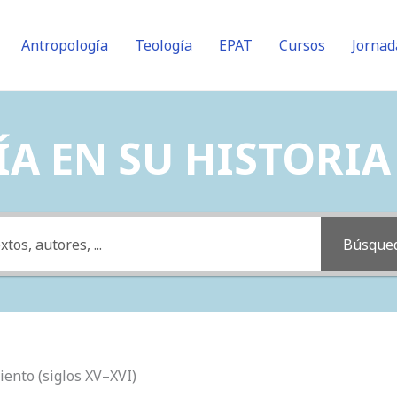
Antropología
Teología
EPAT
Cursos
Jornad
A EN SU HISTORIA (
Búsque
iento (siglos XV–XVI)