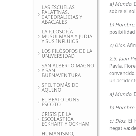
a) Mundo
.
LAS ESCUELAS
sobre el sol 
PALATINAS,
CATEDRALICIAS Y
ABACIALES
b) Hombre
LA FILOSOFÍA
posibilidad
MUSULMANA Y JUDÍA
Y SUS INFLUJOS
c) Dios
. Afi
LOS FILÓSOFOS DE LA
UNIVERSIDAD
2.3. Juan P
SAN ALBERTO MAGNO
Pavía, Flore
Y SAN
convencido.
BUENAVENTURA
un accident
STO. TOMÁS DE
AQUINO
a) Mundo
. 
EL BEATO DUNS
ESCOTO
b) Hombre
CRISIS DE LA
ESCOLÁSTICA.
c) Dios
. El
ECKHART Y OCKHAM.
negativa: d
HUMANISMO,