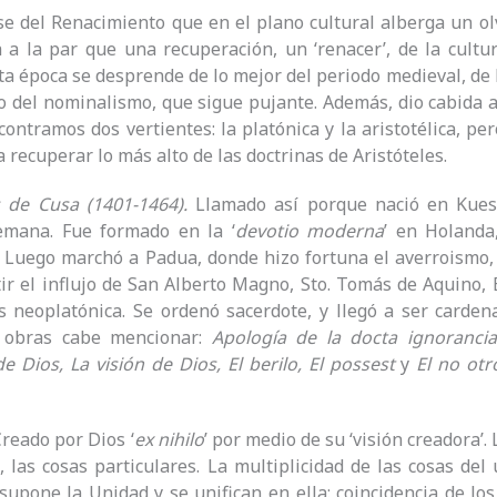
se del Renacimiento que en el plano cultural alberga un olvi
a la par que una recuperación, un ‘renacer’, de la cultu
esta época se desprende de lo mejor del periodo medieval, de 
no del nominalismo, que sigue pujante. Además, dio cabida al
ncontramos dos vertientes: la platónica y la aristotélica, p
 recuperar lo más alto de las doctrinas de Aristóteles.
ás de Cusa (1401-1464).
Llamado así porque nació en Kues 
lemana. Fue formado en la ‘
devotio moderna
’ en Holanda
 Luego marchó a Padua, donde hizo fortuna el averroismo, 
ir el influjo de San Alberto Magno, Sto. Tomás de Aquino, 
 neoplatónica. Se ordenó sacerdote, y llegó a ser carden
 obras cabe mencionar:
Apología de la docta ignorancia
 Dios, La visión de Dios, El berilo, El possest
y
El no otr
Creado por Dios ‘
ex nihilo
’ por medio de su ‘visión creadora’.
 las cosas particulares. La multiplicidad de las cosas del
 supone la Unidad y se unifican en ella: coincidencia de l