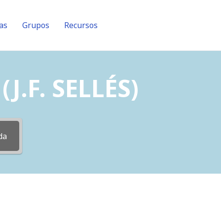
as
Grupos
Recursos
J.F. SELLÉS)
da