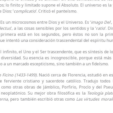
; lo finito y limitado supone el Absoluto. El universo es la 
 Dios: ‘
complicatio
’. Criticó el panteísmo.
. Es un microcosmos entre Dios y el Universo. Es ‘
imago Dei
’
llectus
’, a las cosas sensibles por los sentidos y la ‘
ratio
’. D
a primera está en los segundos, pero éstos no son la pri
e intentó una consideración trascendental del espíritu hu
el infinito, el Uno y el Ser trascendente, que es síntesis de 
 diversidad. Su esencia es incognoscible, porque está más 
lo a un marcado escepticismo, sino también a un fideísmo.
o Ficino (1433-1499).
Nació cerca de Florencia, estudió en es
e ferviente cristiano y sacerdote católico. Tradujo todos
í como otras obras de Jámblico, Porfirio, Proclo y del Pseu
 neoplatónico. Su mejor obra filosófica es la
Teología plat
terna
, pero también escribió otras como
Las virtudes moral