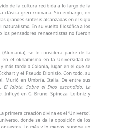
do de la cultura recibida a lo largo de la
ra clásica grecorromana. Sin embargo, en
las grandes síntesis alcanzadas en el siglo
 naturalismo. En su vuelta filosófica a los
ero los pensadores renacentistas no fueron
(Alemania), se le considera padre de la
, en el okhamismo en la Universidad de
y más tarde a Colonia, lugar en el que se
Eckhart y el Pseudo Dionisio. Con todo, su
al. Murió en Umbría, Italia. De entre sus
,
El
Idiota
,
Sobre el Dios escondido
,
La
o.
Influyó en G. Bruno, Spinoza, Leibniz y
 La primera creación divina es el ‘Universo’.
 universo, donde se da la oposición de los
os opuestos. Lo más y lo menos, supone un