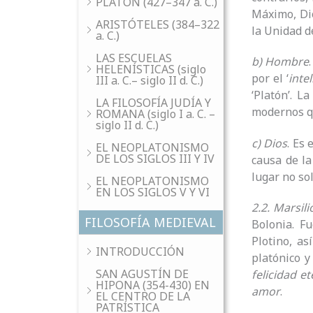
PLATÓN (427–347 a. C.)
Máximo, Dios
ARISTÓTELES (384–322
la Unidad de
a. C.)
LAS ESCUELAS
b) Hombre
HELENÍSTICAS (siglo
por el ‘
inte
III a. C.– siglo II d. C.)
‘Platón’. L
LA FILOSOFÍA JUDÍA Y
modernos qu
ROMANA (siglo I a. C. –
siglo II d. C.)
c) Dios
. Es 
EL NEOPLATONISMO
DE LOS SIGLOS III Y IV
causa de la
lugar no so
EL NEOPLATONISMO
EN LOS SIGLOS V Y VI
2.2. Marsili
FILOSOFÍA MEDIEVAL
Bolonia. Fu
Plotino, as
INTRODUCCIÓN
platónico y
SAN AGUSTÍN DE
felicidad e
HIPONA (354-430) EN
amor
.
EL CENTRO DE LA
PATRÍSTICA