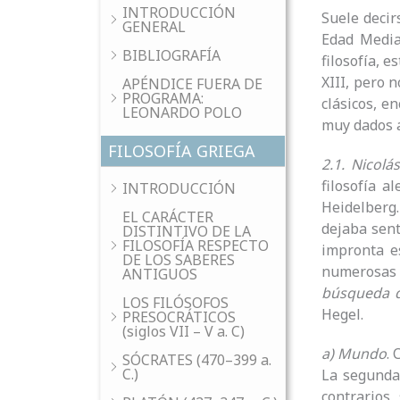
INTRODUCCIÓN
Suele decir
GENERAL
Edad Media 
BIBLIOGRAFÍA
filosofía, 
XIII, pero 
APÉNDICE FUERA DE
PROGRAMA:
clásicos, e
LEONARDO POLO
muy dados a
FILOSOFÍA GRIEGA
2.1. Nicol
filosofía a
INTRODUCCIÓN
Heidelberg.
EL CARÁCTER
dejaba sent
DISTINTIVO DE LA
FILOSOFÍA RESPECTO
impronta es
DE LOS SABERES
numerosas
ANTIGUOS
búsqueda de
LOS FILÓSOFOS
Hegel.
PRESOCRÁTICOS
(siglos VII – V a. C)
a) Mundo
. 
SÓCRATES (470–399 a.
C.)
La segunda,
contrarios,