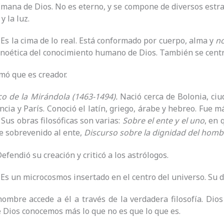
 Emana de Dios. No es eterno, y se compone de diversos estra
y la luz.
. Es la cima de lo real. Está conformado por cuerpo, alma y
n
 noética del conocimiento humano de Dios. También se centró
rmó que es creador.
ico de la Mirándola (1463-1494).
Nació cerca de Bolonia, ciu
ncia y París. Conoció el latín, griego, árabe y hebreo. Fue m
 Sus obras filosóficas son varias:
Sobre el ente y el uno
, en 
e sobrevenido al ente,
Discurso sobre la dignidad del homb
Defendió su creación y criticó a los astrólogos.
. Es un microcosmos insertado en el centro del universo. Su d
 hombre accede a él a través de la verdadera filosofía. Dios
e Dios conocemos más lo que no es que lo que es.