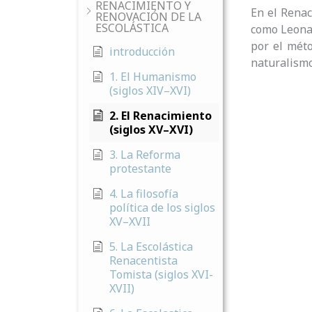
RENACIMIENTO Y
En el Renac
RENOVACIÓN DE LA
ESCOLÁSTICA
como Leonar
por el méto
introducción
naturalismo
1. El Humanismo
(siglos XIV–XVI)
2. El Renacimiento
(siglos XV–XVI)
3. La Reforma
protestante
4. La filosofía
política de los siglos
XV–XVII
5. La Escolástica
Renacentista
Tomista (siglos XVI-
XVII)