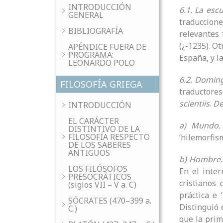
INTRODUCCIÓN
6.1. La esc
GENERAL
traduccione
BIBLIOGRAFÍA
relevantes 
(¿-1235). O
APÉNDICE FUERA DE
PROGRAMA:
España, y la
LEONARDO POLO
6.2. Doming
FILOSOFÍA GRIEGA
traductores
scientiis
.
De
INTRODUCCIÓN
EL CARÁCTER
a) Mundo.
DISTINTIVO DE LA
FILOSOFÍA RESPECTO
‘hilemorfis
DE LOS SABERES
ANTIGUOS
b) Hombre.
LOS FILÓSOFOS
En el inter
PRESOCRÁTICOS
cristianos 
(siglos VII – V a. C)
práctica e ‘
SÓCRATES (470–399 a.
Distinguió e
C.)
que la prim