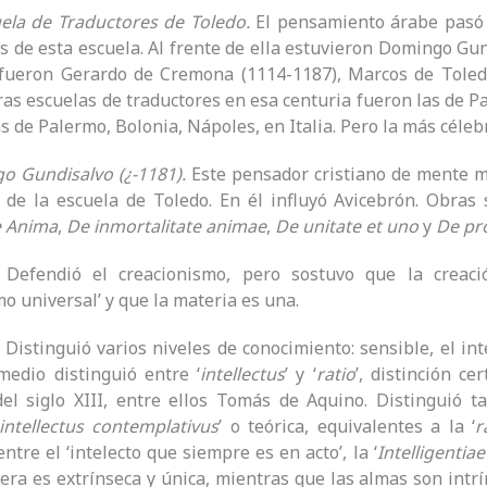
uela de Traductores de Toledo.
El pensamiento árabe pasó a 
s de esta escuela. Al frente de ella estuvieron Domingo Gu
fueron Gerardo de Cremona (1114-1187), Marcos de Toledo 
tras escuelas de traductores en esa centuria fueron las de
s de Palermo, Bolonia, Nápoles, en Italia. Pero la más célebr
o Gundisalvo (¿-1181).
Este pensador cristiano de mente m
 de la escuela de Toledo. En él influyó Avicebrón. Obras
 Anima
,
De inmortalitate animae
,
De unitate et uno
y
De pr
Defendió el creacionismo, pero sostuvo que la creaci
mo universal’ y que la materia es una.
Distinguió varios niveles de conocimiento: sensible, el int
medio distinguió entre ‘
intellectus
’ y ‘
ratio
’, distinción c
del siglo XIII, entre ellos Tomás de Aquino. Distinguió t
intellectus contemplativus
’ o teórica, equivalentes a la ‘
r
ntre el ‘intelecto que siempre es en acto’, la ‘
Intelligentia
era es extrínseca y única, mientras que las almas son intr