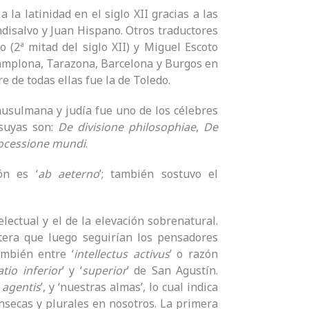
la latinidad en el siglo XII gracias a las
ndisalvo y Juan Hispano. Otros traductores
(2ª mitad del siglo XII) y Miguel Escoto
 Pamplona, Tarazona, Barcelona y Burgos en
e de todas ellas fue la de Toledo.
usulmana y judía fue uno de los célebres
 suyas son:
De divisione philosophiae
,
De
ocessione mundi
.
ón es ‘
ab aeterno
’; también sostuvo el
electual y el de la elevación sobrenatural.
ertera que luego seguirían los pensadores
ambién entre ‘
intellectus activus
’ o razón
atio inferior
’ y ‘
superior
’ de San Agustín.
e agentis
’, y ‘nuestras almas’, lo cual indica
ínsecas y plurales en nosotros. La primera