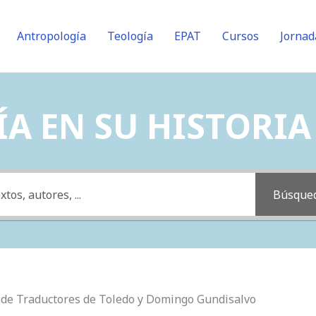
Antropología
Teología
EPAT
Cursos
Jornad
A EN SU HISTORIA (
Búsque
a de Traductores de Toledo y Domingo Gundisalvo