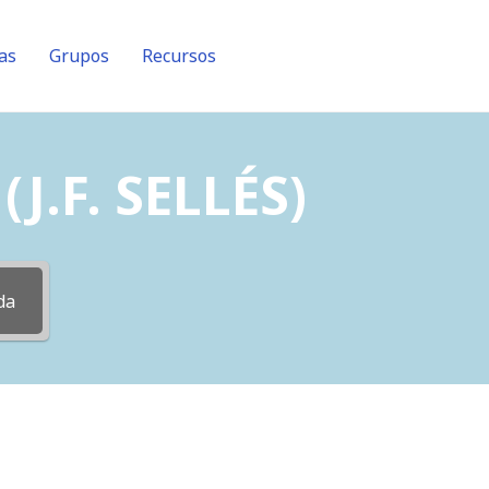
as
Grupos
Recursos
J.F. SELLÉS)
da