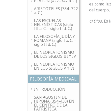
PLATÓN (427–347 a. C.)
es como luz
ARISTÓTELES (384–322
del cuerpo,
a. C.)
LAS ESCUELAS
c) Dios.
Es l
HELENÍSTICAS (siglo
III a. C.– siglo II d. C.)
LA FILOSOFÍA JUDÍA Y
ROMANA (siglo I a. C. –
siglo II d. C.)
EL NEOPLATONISMO
DE LOS SIGLOS III Y IV
EL NEOPLATONISMO
EN LOS SIGLOS V Y VI
FILOSOFÍA MEDIEVAL
INTRODUCCIÓN
SAN AGUSTÍN DE
HIPONA (354-430) EN
EL CENTRO DE LA
PATRÍSTICA