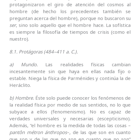
protagonizaron el giro de atención del cosmos al
hombre (de hecho los precedentes también se
preguntan acerca del hombre), porque no buscaron su
ser
, sino solo aquello que el hombre hace. La sofística
es siempre la filosofía de tiempos de crisis (como el
nuestro).
8.1. Protágoras (484–411 a. C.).
a) Mundo.
Las realidades físicas cambian
incesantemente sin que haya en ellas nada fijo o
estable. Niega la física de Parménides y continúa la de
Heráclito.
b) Hombre.
Éste solo puede conocer los fenómenos de
la realidad física por medio de sus sentidos, no lo que
subyace a ellos (fenomenismo). No es capaz de
verdades universales y necesarias (escepticismo).
Además, “el hombre es la medida de todas las cosas –
pantôn métron ánthropos
–, de las que son en cuanto
que son y de las que no son en cuanto que no son”