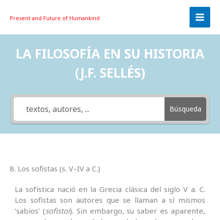
Skip
to
Present and Future
of Humankind
content
LA FILOSOFÍA EN SU HISTORIA
(J.F. SELLÉS)
Búsqueda
8. Los sofistas (s. V–IV a C.)
La sofística nació en la Grecia clásica del siglo V a. C.
Los sofistas son autores que se llaman a sí mismos
‘sabios’ (
sofistoi
). Sin embargo, su saber es aparente,