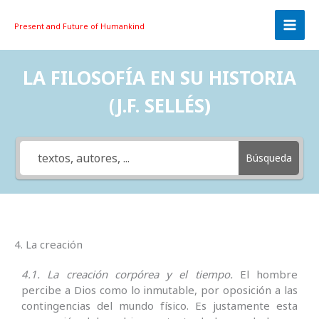
Skip
to
Present and Future
of Humankind
content
LA FILOSOFÍA EN SU HISTORIA
(J.F. SELLÉS)
Búsqueda
4. La creación
4.1. La creación corpórea y el tiempo.
El hombre
percibe a Dios como lo inmutable, por oposi­ción a las
contingencias del mundo físico. Es justamente esta