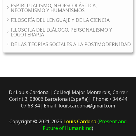
ESPIRITUALISMO, NEOESCOLÁSTICA,
NEOTOMISMO Y HUMANISMOS
FILOSOFÍA DEL LENGUAJE Y DE LA CIENCIA
FILOSOFÍA DEL DIÁLOGO, PERSONALISMO Y
LOGOTERAPIA
DE LAS TEORÍAS SOCIALES A LA POSTMODERNIDAD
Dr. Louis Cardona | Col.legi Major Monterols, Carrer
Corint 3, 08006 Barcelona (España)| Phone: +34 644
07 63 34| Email: louiscardona@gmail.com
Copyright © 2021-2026
Louis Cardona
(
Present and
Future of Humankind
)