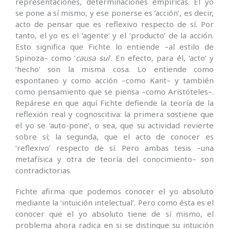
representaciones, determinaciones empíricas. El yo
se pone a sí mismo, y ese ponerse es ‘acción’, es decir,
acto de pensar que es reflexivo respecto de sí. Por
tanto, el yo es el ‘agente’ y el ‘producto’ de la acción.
Esto significa que Fichte lo entiende –al estilo de
Spinoza– como ‘
causa sui
’. En efecto, para él, ‘acto’ y
‘hecho’ son la misma cosa. Lo entiende como
espontaneo y como acción –como Kant– y también
como pensamiento que se piensa –como Aristóteles–.
Repárese en que aquí Fichte defiende la teoría de la
reflexión real y cognoscitiva: la primera sostiene que
el yo se ‘auto-pone’, o sea, que su actividad revierte
sobre sí; la segunda, que el acto de conocer es
‘reflexivo’ respecto de sí. Pero ambas tesis –una
metafísica y otra de teoría del conocimiento– son
contradictorias.
Fichte afirma que podemos conocer el yo absoluto
mediante la ‘intuición intelectual’. Pero como ésta es el
conocer que el yo absoluto tiene de sí mismo, el
problema ahora radica en si se distingue su intuición