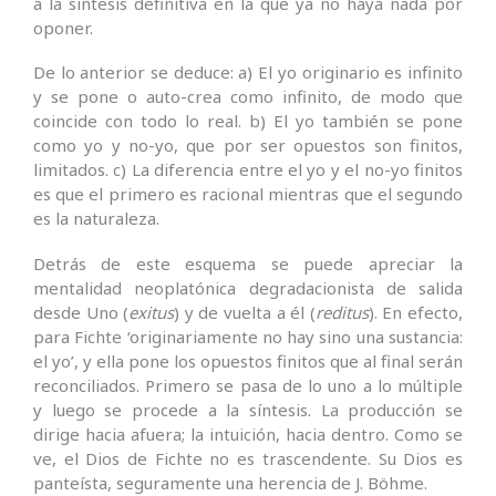
a la síntesis definitiva en la que ya no haya nada por
oponer.
De lo anterior se deduce: a) El yo originario es infinito
y se pone o auto-crea como infinito, de modo que
coincide con todo lo real. b) El yo también se pone
como yo y no-yo, que por ser opuestos son finitos,
limitados. c) La diferencia entre el yo y el no-yo finitos
es que el primero es racional mientras que el segundo
es la naturaleza.
Detrás de este esquema se puede apreciar la
mentalidad neoplatónica degradacionista de salida
desde Uno (
exitus
) y de vuelta a él (
reditus
). En efecto,
para Fichte ‘originariamente no hay sino una sustancia:
el yo’, y ella pone los opuestos finitos que al final serán
reconciliados. Primero se pasa de lo uno a lo múltiple
y luego se procede a la síntesis. La producción se
dirige hacia afuera; la intuición, hacia dentro. Como se
ve, el Dios de Fichte no es trascendente. Su Dios es
panteísta, seguramente una herencia de J. Böhme.