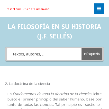
Skip
to
Present and Future
of Humankind
content
LA FILOSOFÍA EN SU HISTORIA
(J.F. SELLÉS)
Búsqueda
2. La doctrina de la ciencia
En
Fundamentos de toda la doctrina de la ciencia
Fichte
buscó el primer principio del saber humano, base por
tanto de todas las ciencias. Tal principio es –sostiene–