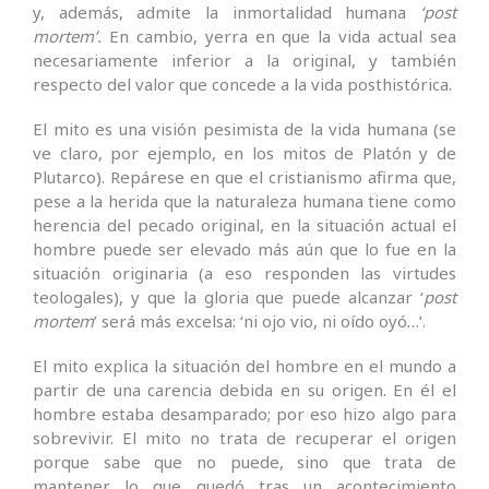
y, además, admite la inmortalidad humana
‘post
mortem’.
En cambio, yerra en que la vida actual sea
necesariamente inferior a la original, y también
respecto del valor que concede a la vida posthistórica.
El mito es una visión pesimista de la vida humana (se
ve claro, por ejemplo, en los mitos de Platón y de
Plutarco). Repárese en que el cristianismo afirma que,
pese a la herida que la naturaleza humana tiene como
herencia del pecado original, en la situación actual el
hombre puede ser elevado más aún que lo fue en la
situación originaria (a eso responden las virtudes
teologales), y que la gloria que puede alcanzar ‘
post
mortem
’ será más excelsa: ‘ni ojo vio, ni oído oyó…’.
El mito explica la situa­ción del hombre en el mundo a
partir de una carencia debida en su origen. En él el
hombre estaba desamparado; por eso hizo algo para
sobrevivir. El mito no trata de recuperar el origen
porque sabe que no puede, sino que trata de
mantener lo que quedó tras un acontecimiento