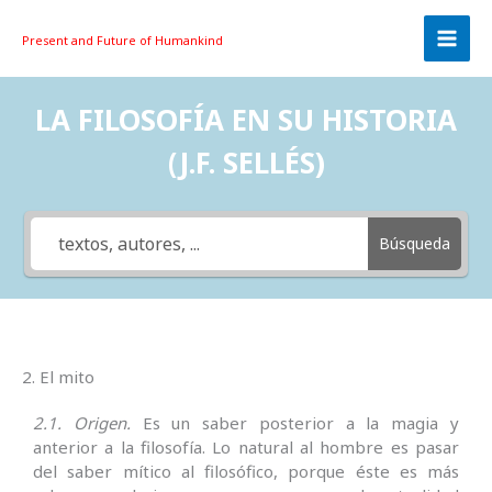
Skip
to
Present and Future
of Humankind
content
LA FILOSOFÍA EN SU HISTORIA
(J.F. SELLÉS)
Búsqueda
2. El mito
2.1. Origen.
Es un saber posterior a la magia y
anterior a la filosofía. Lo natural al hombre es pasar
del saber mítico al filosófico, porque éste es más