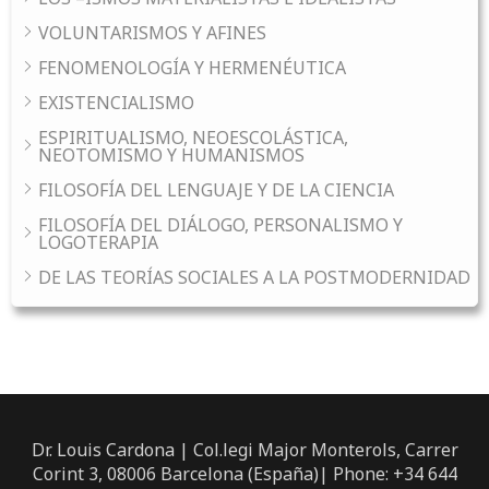
VOLUNTARISMOS Y AFINES
FENOMENOLOGÍA Y HERMENÉUTICA
EXISTENCIALISMO
ESPIRITUALISMO, NEOESCOLÁSTICA,
NEOTOMISMO Y HUMANISMOS
FILOSOFÍA DEL LENGUAJE Y DE LA CIENCIA
FILOSOFÍA DEL DIÁLOGO, PERSONALISMO Y
LOGOTERAPIA
DE LAS TEORÍAS SOCIALES A LA POSTMODERNIDAD
Dr. Louis Cardona | Col.legi Major Monterols, Carrer
Corint 3, 08006 Barcelona (España)| Phone: +34 644