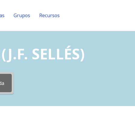
as
Grupos
Recursos
J.F. SELLÉS)
da