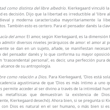
rtad como distinta del libre albedrío.
Kierkegaard vinculó la 
ad es decisión. Dijo que la libertad es irreductible al ‘libre a
dieval y moderna caracterizaba mayoritariamente la lib
os. También esto es certero. Para el pensador danés la clave 
macía del amor.
El amor, según Kierkegaard, es la dimensión 
admitir diversos niveles jerárquicos de amor: el amor al pró
ente se dan en un sujeto, añade, se manifiestan necesari
o del pensador danés y lo que conforma su mayor oposició
 ‘trascendental personal’, es decir, una perfección pura 
l alcance de su antropología.
bre como relación a Dios.
Para Kierkegaard, ‘Dios está sola
 cadencia agustiniana de que ‘Dios es más íntimo a uno q
es permite acceder al ser divino a través de la intimidad 
as metafísicas que demuestran la existencia de Dio
nte, Kierkegaard desechó). Ahora bien, si se pregunta si K
 con Dios es natural en el ser humano, o más bien si es 