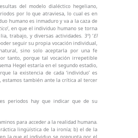
sultas del modelo dialéctico hegeliano,
riodos por lo que atraviesa, lo cual es en
viduo humano es inmaduro y va a la caza de
tico
’, en que el individuo humano se torna
, trabajo, y diversas actividades. 3º) ‘
El
poder seguir su propia vocación individual,
atural, sino solo aceptarla por una fe
 por tanto, porque tal vocación irrepetible
quema Hegel estaría en el segundo estadio,
rque la existencia de cada ‘individuo’ es
, estamos también ante la crítica al tercer
res periodos hay que indicar que de su
aminos para acceder a la realidad humana.
ráctica lingüística de la ironía; b) el de la
 en la que el individuo se pregunta por el