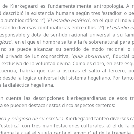
ía de Kierkegaard es fundamentalmente antropología. A re
 describió la existencia humana según tres ‘estadios’ o pe
 autobiográfico: 1º) ‘
El estadio estético
’, en el que el indi
scando diversas combinatorias entre ellos. 2º) ‘
El estadio é
sponsable y dota de sentido racional universal a su familia
igioso
’, en el que el hombre salta a la fe sobrenatural para 
 no se puede alcanzar su sentido de modo racional o n
l privada de luz cognoscitiva, ‘
quia absurdum
’, fiducial
exclusiva de la voluntad divina. Como es claro, en este es
uencia, habría que dar a oscuras el salto al tercero, po
e desde la lógica universal del sistema hegeliano. Por tanto
la dialéctica hegeliana.
n cuenta las descripciones kierkegaardianas de esos t
a se pueden destacar estos cinco aspectos certeros:
tico y religioso de su estética.
Kierkegaard tanteó diversos c
 ‘estética’, con tres manifestaciones culturales: a) el de la p
iante la cual el sujeto capta el amor; c) el de la tragedia,