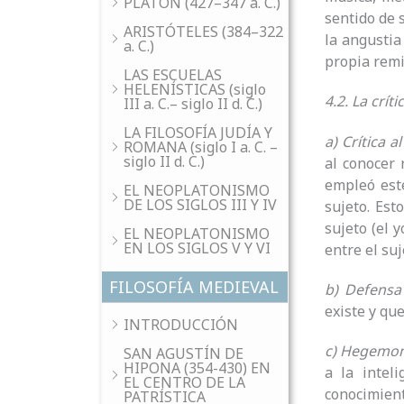
PLATÓN (427–347 a. C.)
sentido de s
ARISTÓTELES (384–322
la angustia
a. C.)
propia remi
LAS ESCUELAS
HELENÍSTICAS (siglo
4.2. La crít
III a. C.– siglo II d. C.)
LA FILOSOFÍA JUDÍA Y
a) Crítica 
ROMANA (siglo I a. C. –
siglo II d. C.)
al conocer 
empleó est
EL NEOPLATONISMO
DE LOS SIGLOS III Y IV
sujeto. Est
sujeto (el 
EL NEOPLATONISMO
EN LOS SIGLOS V Y VI
entre el su
FILOSOFÍA MEDIEVAL
b) Defensa
existe y qu
INTRODUCCIÓN
c) Hegemoní
SAN AGUSTÍN DE
HIPONA (354-430) EN
a la intel
EL CENTRO DE LA
conocimient
PATRÍSTICA