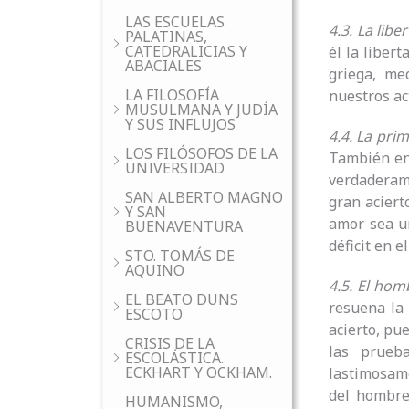
LAS ESCUELAS
4.3. La libe
PALATINAS,
CATEDRALICIAS Y
él la libert
ABACIALES
griega, me
LA FILOSOFÍA
nuestros act
MUSULMANA Y JUDÍA
Y SUS INFLUJOS
4.4. La pri
LOS FILÓSOFOS DE LA
También en 
UNIVERSIDAD
verdaderam
SAN ALBERTO MAGNO
gran aciert
Y SAN
amor sea un
BUENAVENTURA
déficit en e
STO. TOMÁS DE
AQUINO
4.5. El hom
EL BEATO DUNS
resuena la
ESCOTO
acierto, pu
CRISIS DE LA
las prueb
ESCOLÁSTICA.
ECKHART Y OCKHAM.
lastimosame
del hombre
HUMANISMO,