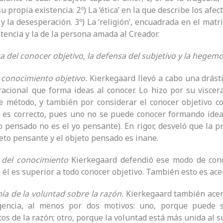
u propia existencia. 2º) La ‘ética’ en la que describe los afect
 y la desesperación. 3º) La ‘religión’, encuadrada en el mat
tencia y la de la persona amada al Creador.
ica del conocer objetivo, la defensa del subjetivo y la hegem
al conocimiento objetivo.
Kierkegaard llevó a cabo una drástic
racional que forma ideas al conocer. Lo hizo por su viscera
e método, y también por considerar el conocer objetivo c
o es correcto, pues uno no se puede conocer formando ideas
yo pensado no es el yo pensante). En rigor, desveló que la p
jeto pensante y el objeto pensado es inane.
 del
conocimiento
Kierkegaard defendió ese modo de cono
e él es superior a todo conocer objetivo. También esto es ace
a de la voluntad sobre la razón.
Kierkegaard también acert
igencia, al menos por dos motivos: uno, porque puede 
os de la razón; otro, porque la voluntad está más unida al su