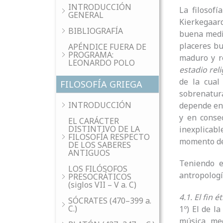
INTRODUCCIÓN
La filosof
GENERAL
Kierkegaard
BIBLIOGRAFÍA
buena media
placeres bu
APÉNDICE FUERA DE
PROGRAMA:
maduro y re
LEONARDO POLO
estadio rel
de la cual
FILOSOFÍA GRIEGA
sobrenatura
INTRODUCCIÓN
depende en 
y en consec
EL CARÁCTER
DISTINTIVO DE LA
inexplicabl
FILOSOFÍA RESPECTO
momento de 
DE LOS SABERES
ANTIGUOS
Teniendo e
LOS FILÓSOFOS
antropologí
PRESOCRÁTICOS
(siglos VII – V a. C)
4.1. El fin é
SÓCRATES (470–399 a.
C.)
1º) El de la
música, med