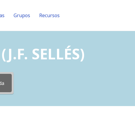
as
Grupos
Recursos
J.F. SELLÉS)
da