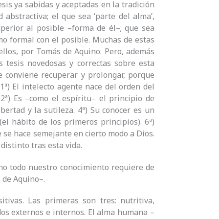
sis ya sabidas y aceptadas en la tradición
 abstractiva; el que sea ‘parte del alma’,
uperior al posible –forma de él–; que sea
mo formal con el posible. Muchas de estas
 ellos, por Tomás de Aquino. Pero, además
 tesis novedosas y correctas sobre esta
e conviene recuperar y prolongar, porque
) El intelecto agente nace del orden del
ª) Es –como el espíritu– el principio de
bertad y la sutileza. 4ª) Su conocer es un
el hábito de los primeros principios). 6ª)
re se hace semejante en cierto modo a Dios.
distinto tras esta vida.
o no todo nuestro conocimiento requiere de
s de Aquino–.
tivas. Las primeras son tres: nutritiva,
dos externos e internos. El alma humana –