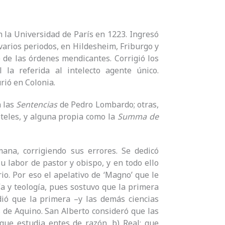
 la Universidad de París en 1223. Ingresó
varios periodos, en Hildesheim, Friburgo y
e de las órdenes mendicantes. Corrigió los
l la referida al intelecto agente único.
rió en Colonia.
a las
Sentencias
de Pedro Lombardo; otras,
tóteles, y alguna propia como la
Summa de
lmana, corrigiendo sus errores. Se dedicó
u labor de pastor y obispo, y en todo ello
io. Por eso el apelativo de ‘Magno’ que le
ía y teología, pues sostuvo que la primera
ió que la primera –y las demás ciencias
 de Aquino. San Alberto consideró que las
, que estudia entes de razón. b) Real: que