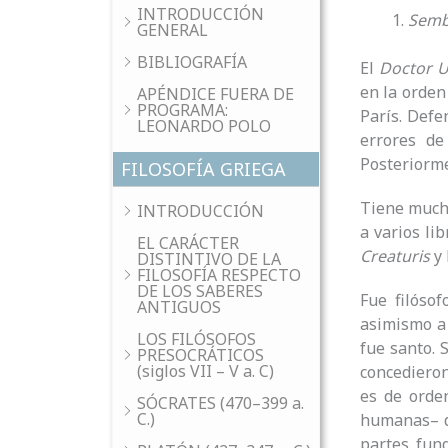
INTRODUCCIÓN
Semb
GENERAL
BIBLIOGRAFÍA
El
Doctor U
en la orden
APÉNDICE FUERA DE
PROGRAMA:
París. Defe
LEONARDO POLO
errores de
Posteriorme
FILOSOFÍA GRIEGA
Tiene much
INTRODUCCIÓN
a varios li
EL CARÁCTER
Creaturis
y 
DISTINTIVO DE LA
FILOSOFÍA RESPECTO
DE LOS SABERES
Fue filósof
ANTIGUOS
asimismo a 
LOS FILÓSOFOS
fue santo. 
PRESOCRÁTICOS
(siglos VII – V a. C)
concedieron
es de orde
SÓCRATES (470–399 a.
C.)
humanas– de
partes fund