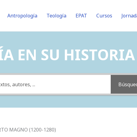
Antropología
Teología
EPAT
Cursos
Jornad
A EN SU HISTORIA (
Búsque
RTO MAGNO (1200-1280)