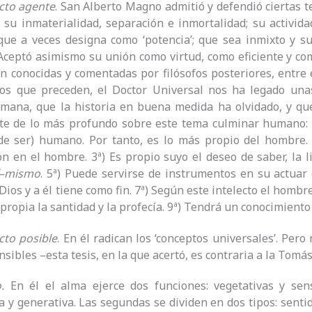
ecto agente
. San Alberto Magno admitió y defendió ciertas te
 su inmaterialidad, separación e inmortalidad; su actividad
que a veces designa como ‘potencia’; que sea inmixto y s
Aceptó asimismo su unión como virtud, como eficiente y co
n conocidas y comentadas por filósofos posteriores, entre
gos que preceden, el Doctor Universal nos ha legado unas
umana, que la historia en buena medida ha olvidado, y qu
e de lo más profundo sobre este tema culminar humano: 1ª
de ser) humano. Por tanto, es lo más propio del hombre. 2
ón en el hombre. 3ª) Es propio suyo el deseo de saber, la li
í–mismo
. 5ª) Puede servirse de instrumentos en su actuar (
Dios y a él tiene como fin. 7ª) Según este intelecto el homb
 propia la santidad y la profecía. 9ª) Tendrá un conocimiento 
ecto posible
. En él radican los ‘conceptos universales’. Per
nsibles –esta tesis, en la que acertó, es contraria a la Tomá
.
En él el alma ejerce dos funciones: vegetativas y sensi
 y generativa. Las segundas se dividen en dos tipos: senti