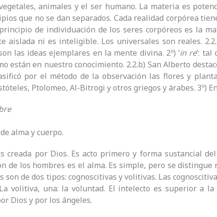
vegetales, animales y el ser humano. La materia es potencia
ipios que no se dan separados. Cada realidad corpórea tien
principio de individuación de los seres corpóreos es la ma
te aislada ni es inteligible. Los universales son reales. 2.
 son las ideas ejemplares en la mente divina. 2º) ‘
in re
’: ta
como están en nuestro conocimiento. 2.2.b) San Alberto destac
asificó por el método de la observación las flores y plan
stóteles, Ptolomeo, Al-Bitrogi y otros griegos y árabes. 3º) 
bre
de alma y cuerpo.
s creada por Dios. Es acto primero y forma sustancial del 
ón de los hombres es el alma. Es simple, pero se distingue
 son de dos tipos: cognoscitivas y volitivas. Las cognoscitiv
 La volitiva, una: la voluntad. El intelecto es superior a 
or Dios y por los ángeles.