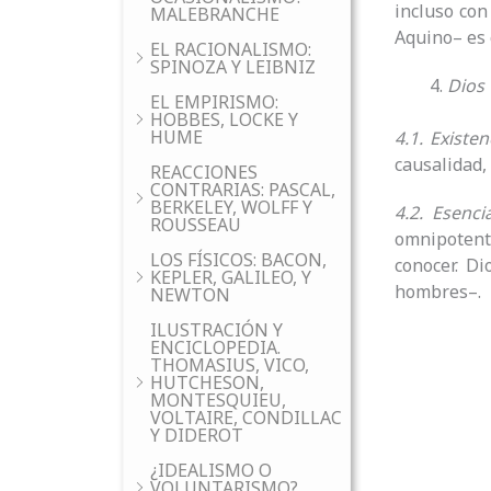
incluso con
MALEBRANCHE
Aquino– es 
EL RACIONALISMO:
SPINOZA Y LEIBNIZ
Dios
EL EMPIRISMO:
HOBBES, LOCKE Y
HUME
4.1. Existen
causalidad,
REACCIONES
CONTRARIAS: PASCAL,
BERKELEY, WOLFF Y
4.2. Esenci
ROUSSEAU
omnipotente
LOS FÍSICOS: BACON,
conocer. Di
KEPLER, GALILEO, Y
hombres–.
NEWTON
ILUSTRACIÓN Y
ENCICLOPEDIA.
THOMASIUS, VICO,
HUTCHESON,
MONTESQUIEU,
VOLTAIRE, CONDILLAC
Y DIDEROT
¿IDEALISMO O
VOLUNTARISMO?