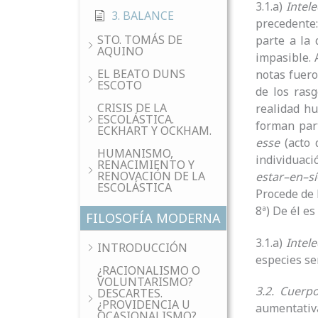
3.1.a)
Intel
3. BALANCE
precedente:
STO. TOMÁS DE
parte a la 
AQUINO
impasible. 
EL BEATO DUNS
notas fuero
ESCOTO
de los ras
CRISIS DE LA
realidad h
ESCOLÁSTICA.
forman part
ECKHART Y OCKHAM.
esse
(acto 
HUMANISMO,
individuaci
RENACIMIENTO Y
RENOVACIÓN DE LA
estar–en–s
ESCOLÁSTICA
Procede de 
8ª) De él es
FILOSOFÍA MODERNA
3.1.a)
Intel
INTRODUCCIÓN
especies se
¿RACIONALISMO O
VOLUNTARISMO?
3.2. Cuerpo
DESCARTES.
¿PROVIDENCIA U
aumentativa
OCASIONALISMO?