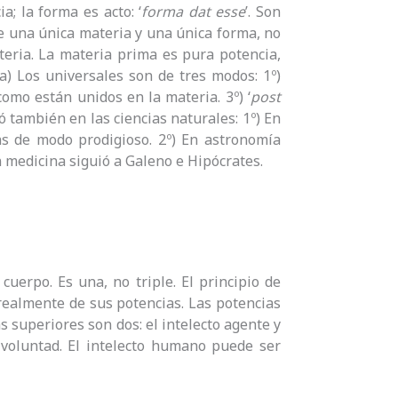
; la forma es acto: ‘
forma dat esse
’. Son
e una única materia y una única forma, no
teria. La materia prima es pura potencia,
2.a) Los universales son de tres modos: 1º)
l como están unidos en la materia. 3º) ‘
post
ó también en las ciencias naturales: 1º) En
tas de modo prodigioso. 2º) En astronomía
En medicina siguió a Galeno e Hipócrates.
cuerpo. Es una, no triple. El principio de
 realmente de sus potencias. Las potencias
as superiores son dos: el intelecto agente y
la voluntad. El intelecto humano puede ser