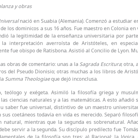
lanza y obras
niversal
nació en Suabia (Alemania). Comenzó a estudiar en
 de los dominicos a sus 16 años. Fue maestro en Colonia en 
ndió la legitimidad de la enseñanza universitaria por part
 la interpretación averroísta de Aristóteles, en especia
nte fue obispo de Ratisbona. Asistió al Concilio de Lyon. Mu
as obras de comentario: unas a la
Sagrada Escritura
; otra, 
bros del Pseudo Dionisio; otras muchas a los libros de Aris
la
Summa Theologiae
que dejó inconclusa.
o, teólogo y exégeta. Asimiló la filosofía griega y musu
las ciencias naturales y a las matemáticas. A esto añadió s
Su saber fue universal, distintivo de un maestro universitar
 sus coetáneos todavía en vida es merecido. Separó filosof
n natural, mientras que la segunda es sobrenatural. Añad
be servir a la segunda. Su discípulo predilecto fue Tomás
amentales de la filosofía son tres: a) Racional: la lógica