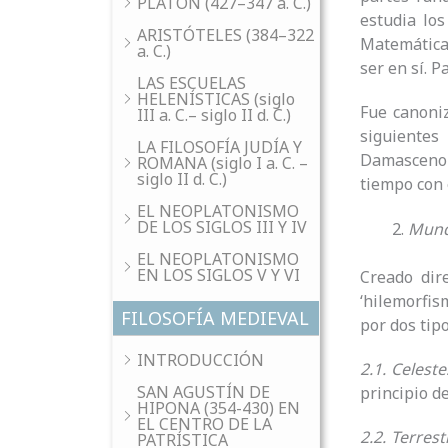
PLATÓN (427–347 a. C.)
estudia los
ARISTÓTELES (384–322
Matemática
a. C.)
ser en sí. P
LAS ESCUELAS
HELENÍSTICAS (siglo
Fue canoni
III a. C.– siglo II d. C.)
siguientes 
LA FILOSOFÍA JUDÍA Y
Damasceno (
ROMANA (siglo I a. C. –
siglo II d. C.)
tiempo con e
EL NEOPLATONISMO
DE LOS SIGLOS III Y IV
Mun
EL NEOPLATONISMO
EN LOS SIGLOS V Y VI
Creado dir
‘hilemorfis
FILOSOFÍA MEDIEVAL
por dos tipo
INTRODUCCIÓN
2.1. Celeste
SAN AGUSTÍN DE
principio d
HIPONA (354-430) EN
EL CENTRO DE LA
2.2. Terrest
PATRÍSTICA