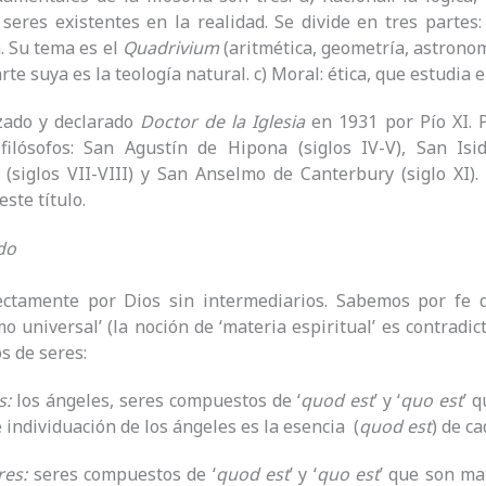
 seres existentes en la realidad. Se divide en tres partes: 
. Su tema es el
Quadrivium
(aritmética, geometría, astronomí
arte suya es la teología natural. c) Moral: ética, que estudia
zado y declarado
Doctor de la Iglesia
en 1931 por Pío XI. Pr
filósofos: San Agustín de Hipona (siglos IV-V), San Isid
siglos VII-VIII) y San Anselmo de Canterbury (siglo XI).
ste título.
do
ectamente por Dios sin intermediarios. Sabemos por fe 
mo universal’ (la noción de ‘materia espiritual’ es contradi
s de seres:
s:
los ángeles, seres compuestos de ‘
quod est
’ y ‘
quo est
’ 
e individuación de los ángeles es la esencia (
quod est
) de c
res:
seres compuestos de ‘
quod est
’ y ‘
quo est
’ que son mat