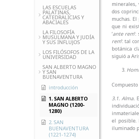
minerales, 
LAS ESCUELAS
dos coprinc
PALATINAS,
CATEDRALICIAS Y
muchas. El 
ABACIALES
que ni exis
LA FILOSOFÍA
‘
ante rem
’:
MUSULMANA Y JUDÍA
rem
’: tal 
Y SUS INFLUJOS
botánica cl
LOS FILÓSOFOS DE LA
siguió a Ari
UNIVERSIDAD
SAN ALBERTO MAGNO
Hom
Y SAN
BUENAVENTURA
Compuesto 
introducción
3.1. Alma.
E
1. SAN ALBERTO
MAGNO (1200-
individuaci
1280)
inmateriales
el posible.
2. SAN
iluminado p
BUENAVENTURA
(1221-1274)