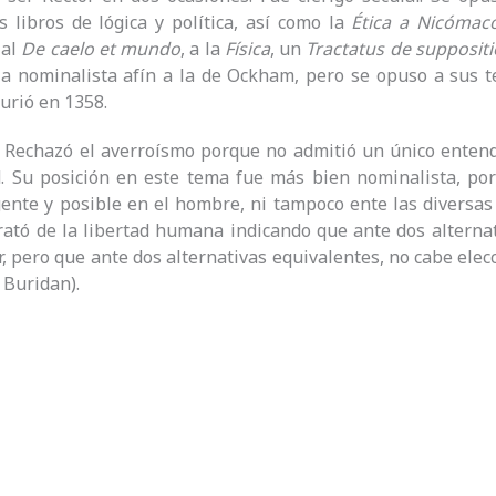
s libros de lógica y política, así como la
Ética a Nicómac
 al
De
caelo et mundo
, a la
Física
, un
Tractatus de supposit
a nominalista afín a la de Ockham, pero se opuso a sus t
Murió en 1358.
.
Rechazó el averroísmo porque no admitió un único enten
d. Su posición en este tema fue más bien nominalista, po
gente y posible en el hombre, ni tampoco ente las diversas
rató de la libertad humana indicando que ante dos alternati
r, pero que ante dos alternativas equivalentes, no cabe elecc
 Buridan).