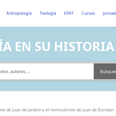
Antropología
Teología
EPAT
Cursos
Jornad
A EN SU HISTORIA (
Búsque
ísmo de Juan de Jandún y el nominalismo de Juan de Buridan