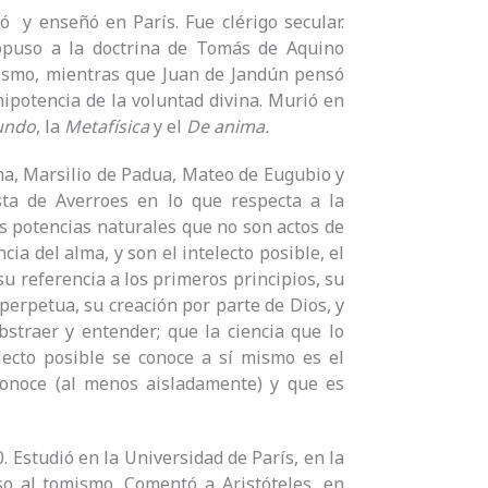
ó y enseñó en París. Fue clérigo secular.
 opuso a la doctrina de Tomás de Aquino
ianismo, mientras que Juan de Jandún pensó
ipotencia de la voluntad divina. Murió en
undo
, la
Metafísica
y el
De anima.
ma, Marsilio de Padua, Mateo de Eugubio y
ta de Averroes en lo que respecta a la
as potencias naturales que no son actos de
a del alma, y son el intelecto posible, el
 su referencia a los primeros principios, su
 perpetua, su creación por parte de Dios, y
bstraer y entender; que la ciencia que lo
electo posible se conoce a sí mismo es el
conoce (al menos aisladamente) y que es
 Estudió en la Universidad de París, en la
uso al tomismo. Comentó a Aristóteles, en