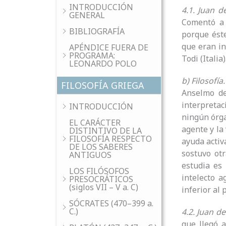
INTRODUCCIÓN
4.1. Juan d
GENERAL
Comentó a 
BIBLIOGRAFÍA
porque éste
que eran in
APÉNDICE FUERA DE
PROGRAMA:
Todi (Italia
LEONARDO POLO
b) Filosofía
FILOSOFÍA GRIEGA
Anselmo de
interpretac
INTRODUCCIÓN
ningún órga
EL CARÁCTER
agente y la
DISTINTIVO DE LA
FILOSOFÍA RESPECTO
ayuda activ
DE LOS SABERES
sostuvo otr
ANTIGUOS
estudia es 
LOS FILÓSOFOS
intelecto 
PRESOCRÁTICOS
(siglos VII – V a. C)
inferior al 
SÓCRATES (470–399 a.
C.)
4.2. Juan d
que llegó a