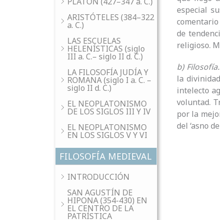
PLATÓN (427–347 a. C.)
especial su
ARISTÓTELES (384–322
comentario
a. C.)
de tendenci
LAS ESCUELAS
religioso. 
HELENÍSTICAS (siglo
III a. C.– siglo II d. C.)
b) Filosofía
LA FILOSOFÍA JUDÍA Y
la divinida
ROMANA (siglo I a. C. –
siglo II d. C.)
intelecto a
voluntad. T
EL NEOPLATONISMO
DE LOS SIGLOS III Y IV
por la mejo
del ‘asno de
EL NEOPLATONISMO
EN LOS SIGLOS V Y VI
FILOSOFÍA MEDIEVAL
INTRODUCCIÓN
SAN AGUSTÍN DE
HIPONA (354-430) EN
EL CENTRO DE LA
PATRÍSTICA