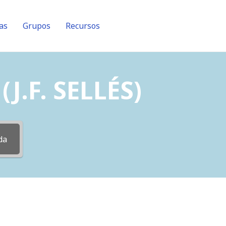
as
Grupos
Recursos
J.F. SELLÉS)
da