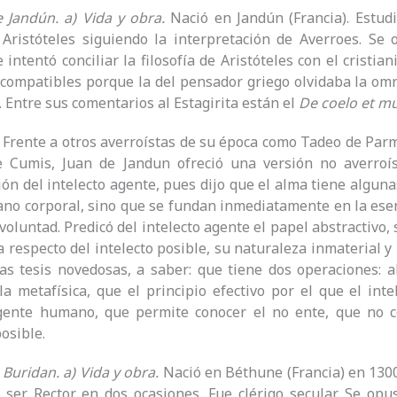
e Jandún. a) Vida y obra.
Nació en Jandún (Francia). Estudi
Aristóteles siguiendo la interpretación de Averroes. Se
 intentó conciliar la filosofía de Aristóteles con el crist
compatibles porque la del pensador griego olvidaba la omn
). Entre sus comentarios al Estagirita están el
De coelo et m
.
Frente a otros averroístas de su época como Tadeo de Par
 Cumis, Juan de Jandun ofreció una versión no averroís
ión del intelecto agente, pues dijo que el alma tiene algun
no corporal, sino que se fundan inmediatamente en la esenci
 voluntad. Predicó del intelecto agente el papel abstractivo,
a respecto del intelecto posible, su naturaleza inmaterial y
as tesis novedosas, a saber: que tiene dos operaciones: a
la metafísica, que el principio efectivo por el que el int
agente humano, que permite conocer el no ente, que no 
posible.
e Buridan. a) Vida y obra.
Nació en Béthune (Francia) en 1300.
 ser Rector en dos ocasiones. Fue clérigo secular. Se op