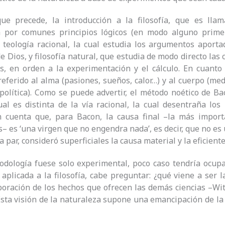
ue precede, la introducción a la filosofía, que es ll
 por comunes principios lógicos (en modo alguno primeros
 teología racional, la cual estudia los argumentos aport
e Dios, y filosofía natural, que estudia de modo directo las 
s, en orden a la experimentación y el cálculo. En cuanto
 referido al alma (pasiones, sueños, calor…) y al cuerpo (med
política). Como se puede advertir, el método noético de Ba
ual es distinta de la vía racional, la cual desentraña los 
 cuenta que, para Bacon, la causa final –la más import
s– es ‘una virgen que no engendra nada’, es decir, que no es 
a par, consideró superficiales la causa material y la eficient
odología fuese solo experimental, poco caso tendría ocupa
aplicada a la filosofía, cabe preguntar: ¿qué viene a ser 
aboración de los hechos que ofrecen las demás ciencias –Wi
sta visión de la naturaleza supone una emancipación de la 