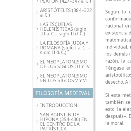
PLATÓN (427–347 a. C.)
ARISTÓTELES (384–322
Según lo q
a. C.)
conformada
LAS ESCUELAS
racional en
HELENÍSTICAS (siglo
existencia d
III a. C.– siglo II d. C.)
matemática
LA FILOSOFÍA JUDÍA Y
individual,
ROMANA (siglo I a. C. –
siglo II d. C.)
los demás (
razón, la c
EL NEOPLATONISMO
DE LOS SIGLOS III Y IV
Téngase en
aristotélico
EL NEOPLATONISMO
EN LOS SIGLOS V Y VI
desechó. A l
FILOSOFÍA MEDIEVAL
Si esta met
también se 
INTRODUCCIÓN
esto: la el
SAN AGUSTÍN DE
después–. E
HIPONA (354-430) EN
la moral.
EL CENTRO DE LA
PATRÍSTICA