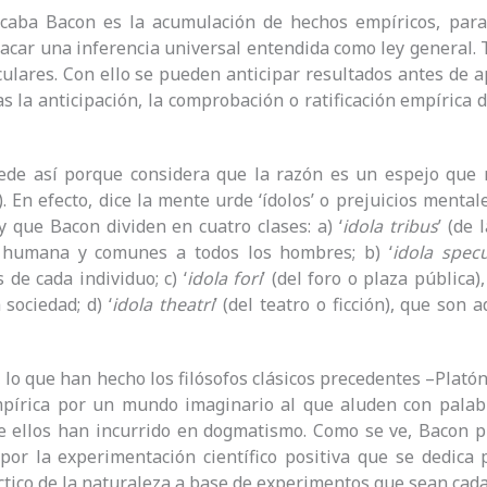
caba Bacon es la acumulación de hechos empíricos, para
sacar una inferencia universal entendida como ley general. T
culares. Con ello se pueden anticipar resultados antes de 
tras la anticipación, la comprobación o ratificación empírica
ede así porque considera que la razón es un espejo que n
. En efecto, dice la mente urde ‘ídolos’ o prejuicios mentale
y que Bacon dividen en cuatro clases: a) ‘
idola tribus
’ (de
 humana y comunes a todos los hombres; b) ‘
idola spec
 de cada individuo; c) ‘
idola fori
’ (del foro o plaza pública
 sociedad; d) ‘
idola theatri
’ (del teatro o ficción), que son
 lo que han hecho los filósofos clásicos precedentes –Platón 
mpírica por un mundo imaginario al que aluden con palab
e ellos han incurrido en dogmatismo. Como se ve, Bacon p
 por la experimentación científico positiva que se dedica
ctico de la naturaleza a base de experimentos que sean cada