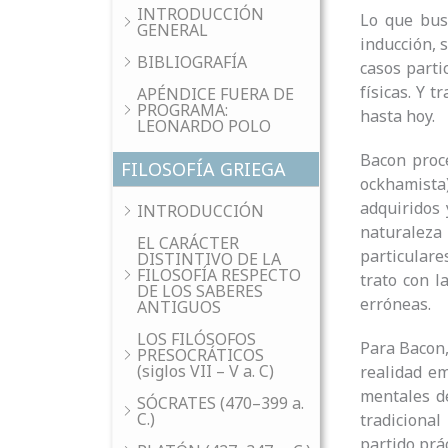
INTRODUCCIÓN
Lo que bus
GENERAL
inducción, 
BIBLIOGRAFÍA
casos parti
físicas. Y 
APÉNDICE FUERA DE
PROGRAMA:
hasta hoy.
LEONARDO POLO
Bacon proc
FILOSOFÍA GRIEGA
ockhamista)
adquiridos 
INTRODUCCIÓN
naturaleza
EL CARÁCTER
particulares
DISTINTIVO DE LA
FILOSOFÍA RESPECTO
trato con la
DE LOS SABERES
erróneas.
ANTIGUOS
LOS FILÓSOFOS
Para Bacon,
PRESOCRÁTICOS
(siglos VII – V a. C)
realidad e
mentales d
SÓCRATES (470–399 a.
C.)
tradicional
partido prá