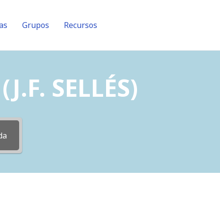
as
Grupos
Recursos
J.F. SELLÉS)
da