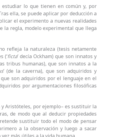
 estudiar lo que tienen en común y, por
ras ella, se puede aplicar por deducción a
aplicar el experimento a nuevas realidades
 de la regla, modelo experimental que llega
o refleja la naturaleza (tesis netamente
s (‘
ficta
’ decía Ockham) que son innatos y
 las tribus humanas), que son innatos a la
us
’ (de la caverna), que son adquiridos y
), que son adquiridos por el lenguaje en el
 adquiridos por argumentaciones filosóficas
y Aristóteles, por ejemplo– es sustituir la
ras, de modo que al deducir propiedades
retende sustituir todo el modo de pensar
 primero a la observación y luego a sacar
 vez más útiles a la vida humana.