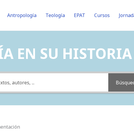
Antropología
Teología
EPAT
Cursos
Jornad
A EN SU HISTORIA (
Búsque
mentación