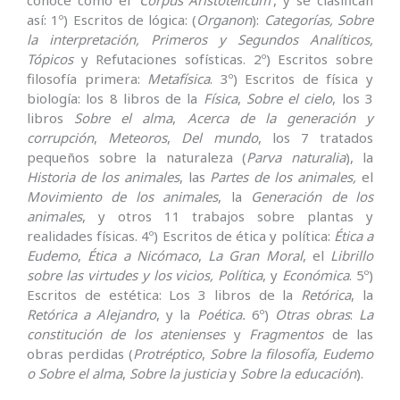
así: 1º) Escritos de lógica: (
Organon
):
Categorías, Sobre
la interpretación, Primeros y Segundos Analíticos,
Tópicos
y Refutaciones sofísticas. 2º) Escritos sobre
filosofía primera:
Metafísica
. 3º) Escritos de física y
biología: los 8 libros de la
Física
,
Sobre el cielo
, los 3
libros
Sobre el alma
,
Acerca de la generación y
corrupción
,
Meteoros
,
Del mundo
, los 7 tratados
pequeños sobre la naturaleza (
Parva naturalia
), la
Historia de los animales
, las
Partes de los animales,
el
Movimiento de los animales
, la
Generación de los
animales
, y otros 11 trabajos sobre plantas y
realidades físicas. 4º) Escritos de ética y política:
Ética a
Eudemo
,
Ética a Nicómaco
,
La Gran Moral
, el
Librillo
sobre las virtudes y los vicios,
Política
, y
Económica
. 5º)
Escritos de estética: Los 3 libros de la
Retórica
, la
Retórica a Alejandro
, y la
Poética.
6º)
Otras obras
:
La
constitución de los atenienses
y
Fragmentos
de las
obras perdidas (
Protréptico
,
Sobre la filosofía, Eudemo
o Sobre el alma
,
Sobre la justicia
y
Sobre la educación
).