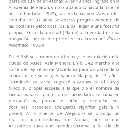
parte de su vida en Atenas. A los 18 años ingresó en la
Academia de Platón, y no la abandonó hasta la muerte
de su fundador (347), acaecida cuando Aristóteles
contaba con 37 años. Se apartó progresivamente de
las doctrinas platónicas, para dar lugar a una filosofía
propia: “Entre la amistad (Platón) y la verdad es una
obligación sagrada dar preferencia a la verdad”.
Ética a
Nicómaco
, 1096 a.
En el 348 se ausentó de Atenas y se estableció en la
ciudad de Assos (Asia Menor). En el 342 marchó a la
corte del rey Filipo de Macedonia para ocuparse de la
educación de su hijo, Alejandro Magno, de 13 años.
Terminada su tarea, regresó a Atenas en el 335 y
fundó su propia escuela, a la que dio el nombre de
Liceo. Los participantes en sus actividades se llamaron
peripatéticos, porque discutían y exponían sus
doctrinas paseando (
peripatos
significa galería o
paseo). A la muerte de Alejandro se produjo un
reacción antimacedónica en Atenas, por lo que
Aristóteles tuvo que autodesterrarse a la isla de