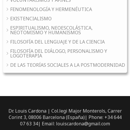
VOLUNTARISMOS Y AFINES
FENOMENOLOGÍA Y HERMENÉUTICA
EXISTENCIALISMO
ESPIRITUALISMO, NEOESCOLÁSTICA,
NEOTOMISMO Y HUMANISMOS
FILOSOFÍA DEL LENGUAJE Y DE LA CIENCIA
FILOSOFÍA DEL DIÁLOGO, PERSONALISMO Y
LOGOTERAPIA
DE LAS TEORÍAS SOCIALES A LA POSTMODERNIDAD
Dr. Louis Cardona | Col.legi Major Monterols, Carrer
Corint 3, 08006 Barcelona (España)| Phone: +34 644
07 63 34| Email: louiscardona@gmail.com