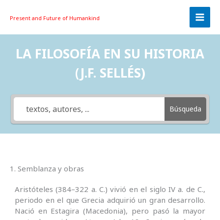
Skip
to
Present and Future
of Humankind
content
LA FILOSOFÍA EN SU HISTORIA
(J.F. SELLÉS)
Búsqueda
1. Semblanza y obras
Aristóteles (384–322 a. C.) vivió en el siglo IV a. de C.,
periodo en el que Grecia adquirió un gran desarrollo.
Nació en Estagira (Macedonia), pero pasó la mayor