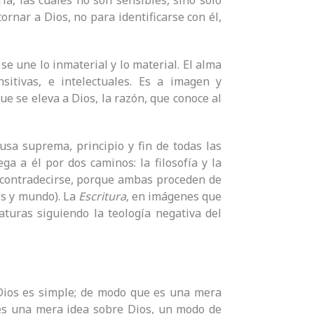
a, las cuales no son sensibles, sino sólo
ornar a Dios, no para identificarse con él,
e une lo inmaterial y lo material. El alma
sitivas, e intelectuales. Es a imagen y
que se eleva a Dios, la razón, que conoce al
ausa suprema, principio y fin de todas las
ega a él por dos caminos: la filosofía y la
n contradecirse, porque ambas proceden de
ios y mundo). La
Escritura
, en imágenes que
aturas siguiendo la teología negativa del
 Dios es simple; de modo que es una mera
) es una mera idea sobre Dios, un modo de