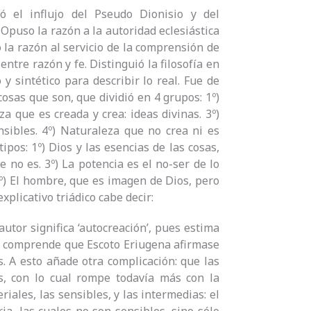
ió el influjo del Pseudo Dionisio y del
.
Opuso la razón a la autoridad eclesiástica
 la razón al servicio de la comprensión de
ntre razón y fe. Distinguió la filosofía en
o y sintético para describir lo real. Fue de
cosas que son, que dividió en 4 grupos: 1º)
a que es creada y crea: ideas divinas. 3º)
nsibles. 4º) Naturaleza que no crea ni es
ipos: 1º) Dios y las esencias de las cosas,
 no es. 3º) La potencia es el no-ser de lo
5º) El hombre, que es imagen de Dios, pero
plicativo triádico cabe decir:
autor significa ‘autocreación’, pues estima
, se comprende que Escoto Eriugena afirmase
. A esto añade otra complicación: que las
s, con lo cual rompe todavía más con la
riales, las sensibles, y las intermedias: el