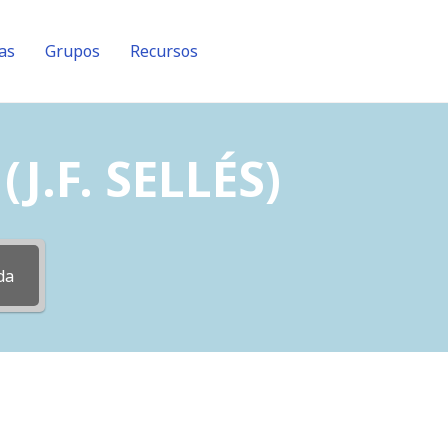
as
Grupos
Recursos
J.F. SELLÉS)
da