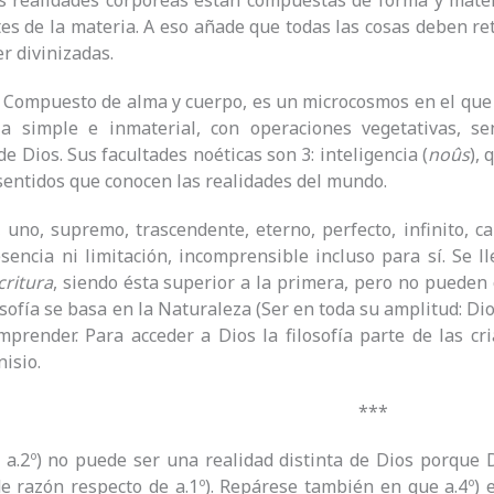
 realidades corpóreas están compuestas de forma y materi
tes de la materia. A eso añade que todas las cosas deben ret
er divinizadas.
.
Compuesto de alma y cuerpo, es un microcosmos en el que s
ia simple e inmaterial, con operaciones vegetativas, sen
e Dios. Sus facultades noéticas son 3: inteligencia (
noûs
), 
 sentidos que conocen las realidades del mundo.
, uno, supremo, trascendente, eterno, perfecto, infinito, c
esencia ni limitación, incomprensible incluso para sí. Se ll
ritura
, siendo ésta superior a la primera, pero no puede
losofía se basa en la Naturaleza (Ser en toda su amplitud: D
prender. Para acceder a Dios la filosofía parte de las cri
isio.
***
 a.2º) no puede ser una realidad distinta de Dios porque
de razón respecto de a.1º). Repárese también en que a.4º