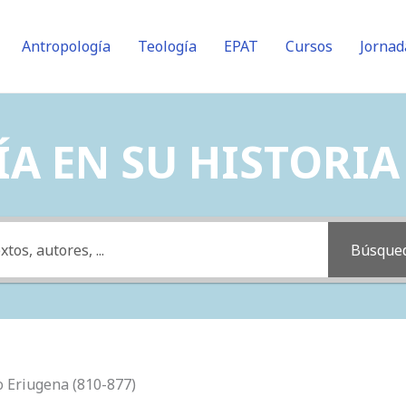
Antropología
Teología
EPAT
Cursos
Jornad
A EN SU HISTORIA (
Búsque
o Eriugena (810-877)