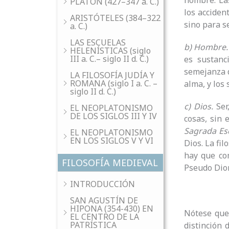
hombre. Las
PLATÓN (427–347 a. C.)
los acciden
ARISTÓTELES (384–322
sino para s
a. C.)
LAS ESCUELAS
b) Hombre
HELENÍSTICAS (siglo
III a. C.– siglo II d. C.)
es sustanc
semejanza d
LA FILOSOFÍA JUDÍA Y
ROMANA (siglo I a. C. –
alma, y los
siglo II d. C.)
c) Dios.
Ser
EL NEOPLATONISMO
DE LOS SIGLOS III Y IV
cosas, sin 
Sagrada Esc
EL NEOPLATONISMO
EN LOS SIGLOS V Y VI
Dios. La fi
hay que com
FILOSOFÍA MEDIEVAL
Pseudo Dion
INTRODUCCIÓN
SAN AGUSTÍN DE
HIPONA (354-430) EN
Nótese que
EL CENTRO DE LA
PATRÍSTICA
distinción 