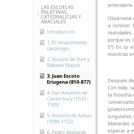
entenderle 
LAS ESCUELAS
PALATINAS,
CATEDRALICIAS Y
Obsérvese q
ABACIALES
a conocer 
introducción
realidades.
porque es r
1. El renacimiento
5º) En la v
carolingio
mientras vi
2. Alcuino de York y
Rábano Mauro
3. Juan Escoto
Después de e
Eriugena (810-877)
Con todo, l
4. San Anselmo de
la filosofía
Canterbury (1033-
‘universal
1109)
(platonismo
5. Honorio de Autun
singulares 
(1090-1152)
Abelardo) o
esperar a m
6. Pedro Abelardo