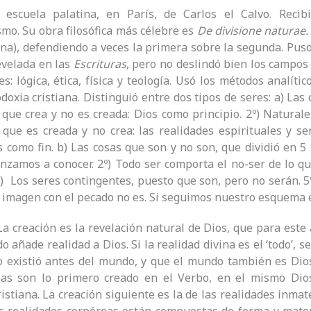
 escuela palatina, en París, de Carlos el Calvo. Recib
mo. Su obra filosófica más célebre es
De divisione naturae
vina), defendiendo a veces la primera sobre la segunda. Puso
evelada en las
Escrituras
, pero no deslindó bien los campos e
s: lógica, ética, física y teología. Usó los métodos analític
doxia cristiana. Distinguió entre dos tipos de seres: a) Las 
que crea y no es creada: Dios como principio. 2º) Naturalez
que es creada y no crea: las realidades espirituales y se
s como fin. b) Las cosas que son y no son, que dividió en 5 t
nzamos a conocer. 2º) Todo ser comporta el no-ser de lo que
º) Los seres contingentes, puesto que son, pero no serán. 
a imagen con el pecado no es. Si seguimos nuestro esquema ex
a creación es la revelación natural de Dios, que para este 
do añade realidad a Dios. Si la realidad divina es el ‘todo’
 existió antes del mundo, y que el mundo también es Dios
nas son lo primero creado en el Verbo, en el mismo Dio
istiana. La creación siguiente es la de las realidades inmate