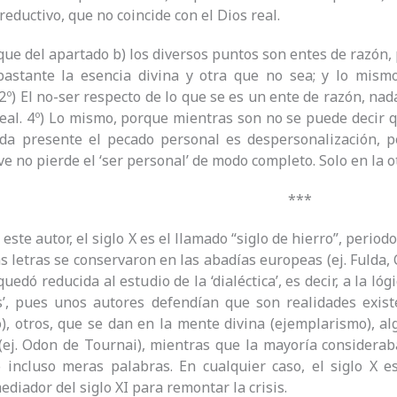
reductivo, que no coincide con el Dios real.
ue del apartado b) los diversos puntos son entes de razón,
bastante la esencia divina y otra que no sea; y lo mism
 2º) El no-ser respecto de lo que se es un ente de razón, nad
eal. 4º) Lo mismo, porque mientras son no se puede decir q
ida presente el pecado personal es despersonalización, p
ve no pierde el ‘ser personal’ de modo completo. Solo en la o
***
ste autor, el siglo X es el llamado “siglo de hierro”, periodo d
as letras se conservaron en las abadías europeas (ej. Fulda, 
 quedó reducida al estudio de la ‘dialéctica’, es decir, a la ló
es’, pues unos autores defendían que son realidades exis
), otros, que se dan en la mente divina (ejemplarismo), a
(ej. Odon de Tournai), mientras que la mayoría considera
 incluso meras palabras. En cualquier caso, el siglo X e
ediador del siglo XI para remontar la crisis.