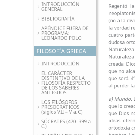
INTRODUCCIÓN
Regentó la
GENERAL
neoplatonis
BIBLIOGRAFÍA
(no a la di
la verdad r
APÉNDICE FUERA DE
PROGRAMA:
cuatro parte
LEONARDO POLO
dudosa orto
Naturaleza 
FILOSOFÍA GRIEGA
Naturaleza 
INTRODUCCIÓN
creada: Dio
que no alca
EL CARÁCTER
DISTINTIVO DE LA
que será. 4
FILOSOFÍA RESPECTO
al perder l
DE LOS SABERES
ANTIGUOS
a) Mundo.
L
LOS FILÓSOFOS
que lo crea
PRESOCRÁTICOS
(siglos VII – V a. C)
que Dios no
ideas eter
SÓCRATES (470–399 a.
C.)
ortodoxia cr