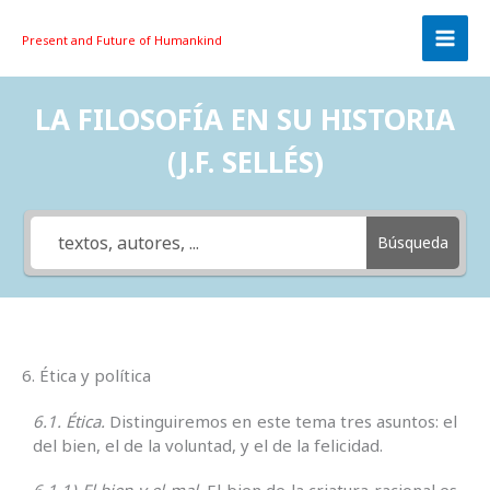
Skip
to
Present and Future
of Humankind
content
LA FILOSOFÍA EN SU HISTORIA
(J.F. SELLÉS)
Búsqueda
6. Ética y política
6.1. Ética.
Distinguiremos en este tema tres asuntos: el
del bien, el de la voluntad, y el de la felicidad.
6.1.1) El bien y el mal.
El bien de la criatura racional es