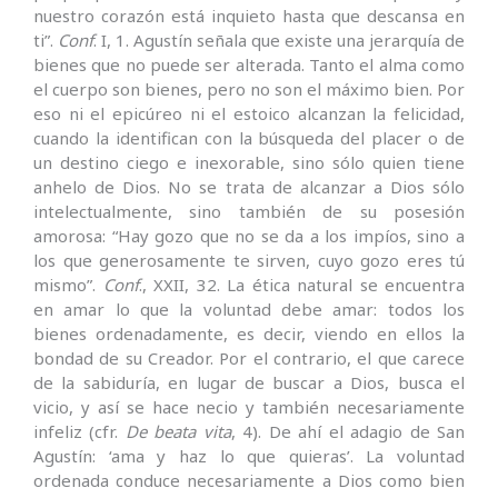
nuestro corazón está inquieto hasta que descansa en
ti”.
Conf
. I, 1. Agustín señala que existe una jerarquía de
bienes que no puede ser alterada. Tanto el alma como
el cuerpo son bienes, pero no son el máximo bien. Por
eso ni el epicúreo ni el estoico alcanzan la felicidad,
cuando la identifican con la búsqueda del placer o de
un destino ciego e inexorable, sino sólo quien tiene
anhelo de Dios. No se trata de alcanzar a Dios sólo
intelectualmente, sino también de su posesión
amorosa: “Hay gozo que no se da a los impíos, sino a
los que generosamente te sirven, cuyo gozo eres tú
mismo”.
Conf
., XXII, 32. La ética natural se encuentra
en amar lo que la voluntad debe amar: todos los
bienes ordenadamente, es decir, viendo en ellos la
bondad de su Creador. Por el contrario, el que carece
de la sabiduría, en lugar de buscar a Dios, busca el
vicio, y así se hace necio y también necesariamente
infeliz (cfr.
De beata vita
, 4). De ahí el adagio de San
Agustín: ‘ama y haz lo que quieras’. La voluntad
ordenada conduce necesariamente a Dios como bien