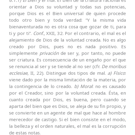
orientar a Dios su voluntad y todas sus potencias,
porque Dios es el Bien universal de quien procede
todo otro bien y toda verdad: “Y la misma vida
bienaventurada no es otra cosa que gozar de ti, para
ti y por ti”.
Conf
., XXII, 32. Por el contrario, el mal es el
alejamiento de Dios de la voluntad creada. No es algo
creado por Dios, pues no es nada positivo. Es
simplemente
privación
de ser y, por tanto, no puede
ser criatura. Es consecuencia de un engaño por el que
se renuncia al ser y se tiende al no ser (cfr.
De moribus
ecclesiae
, II, 22). Distingue dos tipos de mal.
a) Físico
:
viene dado por la misma limitación de la materia, por
la contin­gencia de lo creado.
b) Moral
: no es causado
por el Creador, sino por la voluntad creada. Ésta, en
cuanto creada por Dios, es buena, pero cuando se
aparta del bien que es Dios, se aleja de su fin propio, y
se convierte en un agente de mal que hace al hombre
merecedor de castigo. Si el bien consiste en el modo,
la belleza y el orden naturales, el mal es la corrupción
de estas notas.