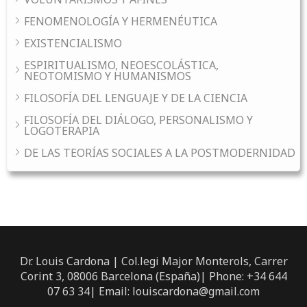
FENOMENOLOGÍA Y HERMENÉUTICA
EXISTENCIALISMO
ESPIRITUALISMO, NEOESCOLÁSTICA,
NEOTOMISMO Y HUMANISMOS
FILOSOFÍA DEL LENGUAJE Y DE LA CIENCIA
FILOSOFÍA DEL DIÁLOGO, PERSONALISMO Y
LOGOTERAPIA
DE LAS TEORÍAS SOCIALES A LA POSTMODERNIDAD
Dr. Louis Cardona | Col.legi Major Monterols, Carrer
Corint 3, 08006 Barcelona (España)| Phone: +34 644
07 63 34| Email: louiscardona@gmail.com