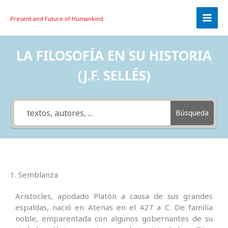
Skip
to
Present and Future
of Humankind
content
LA FILOSOFÍA EN SU HISTORIA
(J.F. SELLÉS)
Búsqueda
1. Semblanza
Aristocles, apodado Platón a causa de sus grandes
espaldas, nació en Atenas en el 427 a C. De familia
noble, emparentada con algunos gobernantes de su