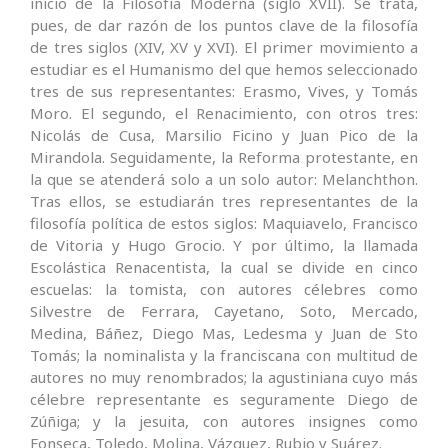
inicio de la Filosofía Moderna (siglo XVII). Se trata,
pues, de dar razón de los puntos clave de la filosofía
de tres siglos (XIV, XV y XVI). El primer movimiento a
estudiar es el Humanismo del que hemos seleccionado
tres de sus representantes: Erasmo, Vives, y Tomás
Moro. El segundo, el Renacimiento, con otros tres:
Nicolás de Cusa, Marsilio Ficino y Juan Pico de la
Mirandola. Seguidamente, la Reforma protestante, en
la que se atenderá solo a un solo autor: Melanchthon.
Tras ellos, se estudiarán tres representantes de la
filosofía política de estos siglos: Maquiavelo, Francisco
de Vitoria y Hugo Grocio. Y por último, la llamada
Escolástica Renacentista, la cual se divide en cinco
escuelas: la tomista, con autores célebres como
Silvestre de Ferrara, Cayetano, Soto, Mercado,
Medina, Báñez, Diego Mas, Ledesma y Juan de Sto
Tomás; la nominalista y la franciscana con multitud de
autores no muy renombrados; la agustiniana cuyo más
célebre representante es seguramente Diego de
Zúñiga; y la jesuita, con autores insignes como
Fonseca, Toledo, Molina, Vázquez, Rubio y Suárez.