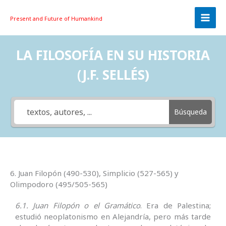
Skip
to
Present and Future
of Humankind
content
LA FILOSOFÍA EN SU HISTORIA
(J.F. SELLÉS)
Búsqueda
6. Juan Filopón (490-530), Simplicio (527-565) y
Olimpodoro (495/505-565)
6.1. Juan Filopón o el Gramático
. Era de Palestina;
estudió neoplatonismo en Alejandría, pero más tarde