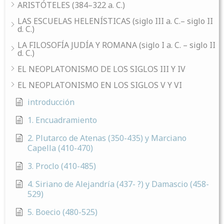
ARISTÓTELES (384–322 a. C.)
LAS ESCUELAS HELENÍSTICAS (siglo III a. C.– siglo II
d. C.)
LA FILOSOFÍA JUDÍA Y ROMANA (siglo I a. C. – siglo II
d. C.)
EL NEOPLATONISMO DE LOS SIGLOS III Y IV
EL NEOPLATONISMO EN LOS SIGLOS V Y VI
introducción
1. Encuadramiento
2. Plutarco de Atenas (350-435) y Marciano
Capella (410-470)
3. Proclo (410-485)
4. Siriano de Alejandría (437- ?) y Damascio (458-
529)
5. Boecio (480-525)