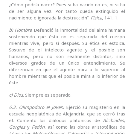
¿Cómo podría nacer? Pues si ha nacido no es, ni si ha
de ser alguna vez. Por tanto queda extinguido el
nacimiento e ignorada la destrucción”.
Física
, 141, 1.
b) Hombre
. Defendió la inmortalidad del alma humana
sosteniendo que ésta no es separada del cuerpo
mientras vive, pero sí después. Su ética es estoica.
Sostuvo de el intelecto agente y el posible son
humanos, pero no son realmente distintos, sino
diversos grados de un único entendimiento. Se
diferencian en que el agente mira a lo superior al
hombre mientras que el posible mira a lo inferior de
éste.
c) Dios
. Siempre es separado.
6.3. Olimpodoro el Joven
. Ejerció su magisterio en la
escuela neoplatónica de Alejandría, que se cerró tras
él. Comentó los diálogos platónicos de
Alcibiades
,
Gorgias
y
Fedón
, así como las obras aristotélicas de
Lógica
, los
Meteorólogicos
,
Categorías
e
Interpretación
.