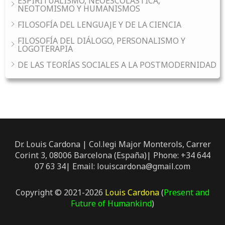
ESPIRITUALISMO, NEOESCOLÁSTICA,
NEOTOMISMO Y HUMANISMOS
FILOSOFÍA DEL LENGUAJE Y DE LA CIENCIA
FILOSOFÍA DEL DIÁLOGO, PERSONALISMO Y
LOGOTERAPIA
DE LAS TEORÍAS SOCIALES A LA POSTMODERNIDAD
Dr. Louis Cardona | Col.legi Major Monterols, Carrer
Corint 3, 08006 Barcelona (España)| Phone: +34 644
07 63 34| Email: louiscardona@gmail.com
Copyright © 2021-2026
Louis Cardona
(
Present and
Future of Humankind
)