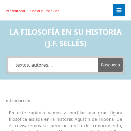
Skip
to
Present and Future
of Humankind
content
LA FILOSOFÍA EN SU HISTORIA
(J.F. SELLÉS)
Búsqueda
introducción
En este capítulo vamos a perfilar una gran figura
filosófica aislada en la historia: Agustín de Hipona. De
él revisaremos su peculiar teoría del conocimiento,