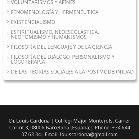
VOLUNTARISMOS Y AFINES
FENOMENOLOGÍA Y HERMENÉUTICA
EXISTENCIALISMO
ESPIRITUALISMO, NEOESCOLÁSTICA,
NEOTOMISMO Y HUMANISMOS
FILOSOFÍA DEL LENGUAJE Y DE LA CIENCIA
FILOSOFÍA DEL DIÁLOGO, PERSONALISMO Y
LOGOTERAPIA
DE LAS TEORÍAS SOCIALES A LA POSTMODERNIDAD
Dr. Louis Cardona | Col.legi Major Monterols, Carrer
Corint 3, 08006 Barcelona (España)| Phone: +34 644
07 63 34| Email: louiscardona@gmail.com