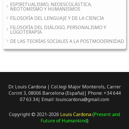
ESPIRITUALISMO, NEOESCOLÁSTICA,
NEOTOMISMO Y HUMANISMOS
FILOSOFÍA DEL LENGUAJE Y DE LA CIENCIA
FILOSOFÍA DEL DIÁLOGO, PERSONALISMO Y
LOGOTERAPIA
DE LAS TEORÍAS SOCIALES A LA POSTMODERNIDAD
Dr. Louis Cardona | Col.legi Major Monterols, Carrer
Corint 3, 08006 Barcelona (España)| Phone: +34 644
07 63 34| Email: louiscardona@gmail.com
Copyright © 2021-2026
Louis Cardona
(
Present and
Future of Humankind
)