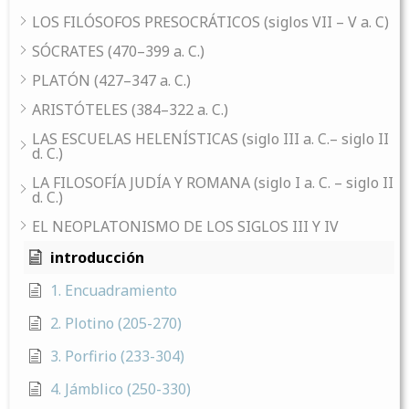
LOS FILÓSOFOS PRESOCRÁTICOS (siglos VII – V a. C)
SÓCRATES (470–399 a. C.)
PLATÓN (427–347 a. C.)
ARISTÓTELES (384–322 a. C.)
LAS ESCUELAS HELENÍSTICAS (siglo III a. C.– siglo II
d. C.)
LA FILOSOFÍA JUDÍA Y ROMANA (siglo I a. C. – siglo II
d. C.)
EL NEOPLATONISMO DE LOS SIGLOS III Y IV
introducción
1. Encuadramiento
2. Plotino (205-270)
3. Porfirio (233-304)
4. Jámblico (250-330)