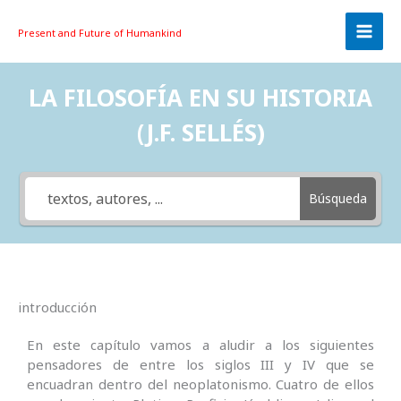
Skip
to
Present and Future
of Humankind
content
LA FILOSOFÍA EN SU HISTORIA
(J.F. SELLÉS)
Búsqueda
introducción
En este capítulo vamos a aludir a los siguientes
pensadores de entre los siglos III y IV que se
encuadran dentro del neoplatonismo. Cuatro de ellos