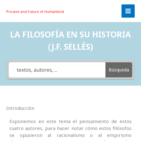
Skip
to
Present and Future
of Humankind
content
LA FILOSOFÍA EN SU HISTORIA
(J.F. SELLÉS)
Búsqueda
Introducción
Exponemos en este tema el pensamiento de estos
cuatro autores, para hacer notar cómo estos filósofos
se opusieron al racionalismo o al empirismo