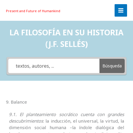
Skip
to
Present and Future
of Humankind
content
LA FILOSOFÍA EN SU HISTORIA
(J.F. SELLÉS)
Búsqueda
9. Balance
9.1. El planteamiento socrático cuenta con grandes
descubrimientos
: la inducción, el universal, la virtud, la
dimensión social humana –la índole dialógica del