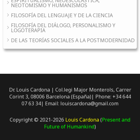
ESPIRITUALISMO, NEOESCOLÁSTICA,
NEOTOMISMO Y HUMANISMOS
FILOSOFÍA DEL LENGUAJE Y DE LA CIENCIA
FILOSOFÍA DEL DIÁLOGO, PERSONALISMO Y
LOGOTERAPIA
DE LAS TEORÍAS SOCIALES A LA POSTMODERNIDAD
Dr. Louis Cardona | Col.legi Major Monterols, Carrer
Corint 3, 08006 Barcelona (España)| Phone: +34 644
07 63 34| Email: louiscardona@gmail.com
Copyright © 2021-2026
Louis Cardona
(
Present and
Future of Humankind
)