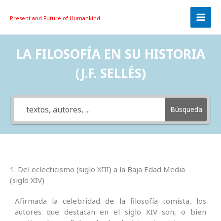
Skip
to
Present and Future
of Humankind
content
LA FILOSOFÍA EN SU HISTORIA
(J.F. SELLÉS)
Búsqueda
1. Del eclecticismo (siglo XIII) a la Baja Edad Media
(siglo XIV)
Afirmada la celebridad de la filosofía tomista, los
autores que destacan en el siglo XIV son, o bien