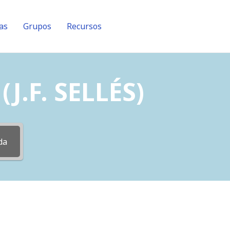
as
Grupos
Recursos
J.F. SELLÉS)
da