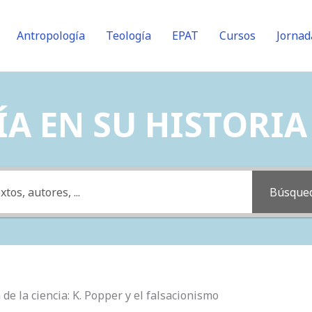
Antropología
Teología
EPAT
Cursos
Jornad
A EN SU HISTORIA (
Búsque
a de la ciencia: K. Popper y el falsacionismo