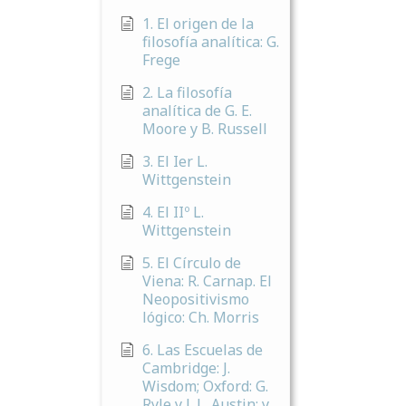
1. El origen de la
filosofía analítica: G.
Frege
2. La filosofía
analítica de G. E.
Moore y B. Russell
3. El Ier L.
Wittgenstein
4. El IIº L.
Wittgenstein
5. El Círculo de
Viena: R. Carnap. El
Neopositivismo
lógico: Ch. Morris
6. Las Escuelas de
Cambridge: J.
Wisdom; Oxford: G.
Ryle y J. L. Austin; y