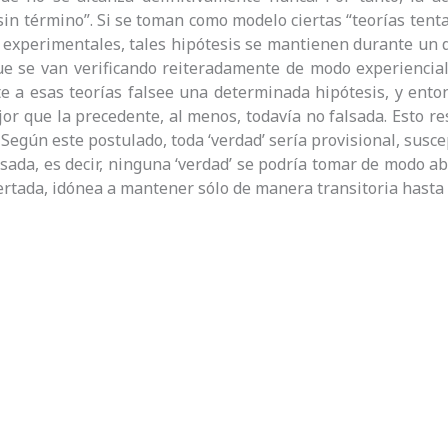
in término”. Si se toman como modelo ciertas “teorías tent
s experimentales, tales hipótesis se mantienen durante un 
ue se van verificando reiteradamente de modo experiencia
e a esas teorías falsee una determinada hipótesis, y ent
or que la precedente, al menos, todavía no falsada. Esto resp
. Según este postulado, toda ‘verdad’ sería provisional, susc
lsada, es decir, ninguna ‘verdad’ se podría tomar de modo ab
rtada, idónea a mantener sólo de manera transitoria hasta 