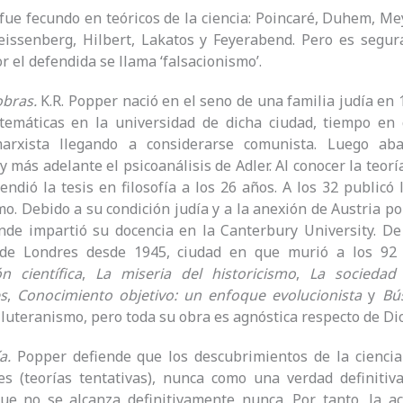
 fue fecundo en teóricos de la ciencia: Poincaré, Duhem, M
Heissenberg, Hilbert, Lakatos y Feyerabend. Pero es segu
or el defendida se llama ‘falsacionismo’.
obras.
K.R. Popper nació en el seno de una familia judía en 1
atemáticas en la universidad de dicha ciudad, tiempo e
-marxista llegando a considerarse comunista. Luego a
 y más adelante el psicoanálisis de Adler. Al conocer la teor
fendió la tesis en filosofía a los 26 años. A los 32 publicó
mo. Debido a su condición judía y a la anexión de Austria 
nde impartió su docencia en la Canterbury University. De
de Londres desde 1945, ciudad en que murió a los 92
ón científica
,
La miseria del historicismo
,
La sociedad
s
,
Conocimiento objetivo: un enfoque evolucionista
y
Bú
 luteranismo, pero toda su obra es agnóstica respecto de Dio
a.
Popper defiende que los descubrimientos de la cienci
es (teorías tentativas), nunca como una verdad definitiv
que no se alcanza definitivamente nunca. Por tanto, la a