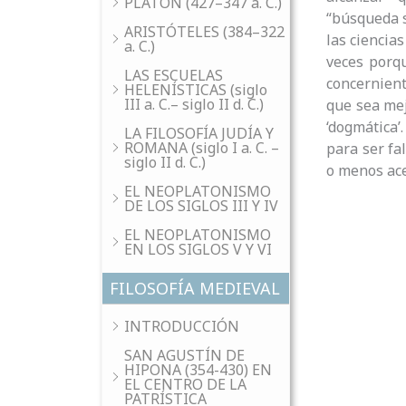
PLATÓN (427–347 a. C.)
“búsqueda s
ARISTÓTELES (384–322
las ciencia
a. C.)
veces porq
LAS ESCUELAS
concernient
HELENÍSTICAS (siglo
III a. C.– siglo II d. C.)
que sea mej
‘dogmática’
LA FILOSOFÍA JUDÍA Y
ROMANA (siglo I a. C. –
para ser fa
siglo II d. C.)
o menos ace
EL NEOPLATONISMO
DE LOS SIGLOS III Y IV
EL NEOPLATONISMO
EN LOS SIGLOS V Y VI
FILOSOFÍA MEDIEVAL
INTRODUCCIÓN
SAN AGUSTÍN DE
HIPONA (354-430) EN
EL CENTRO DE LA
PATRÍSTICA