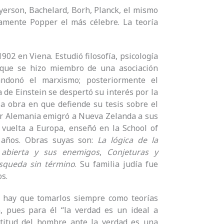
eyerson, Bachelard, Borh, Planck, el mismo
ramente Popper el más célebre. La teoría
902 en Viena. Estudió filosofía, psicología
n que se hizo miembro de una asociación
bandonó el marxismo; posteriormente el
ía de Einstein se despertó su interés por la
 la obra en que defiende su tesis sobre el
por Alemania emigró a Nueva Zelanda a sus
 vuelta a Europa, enseñó en la School of
 años. Obras suyas son:
La lógica de la
 abierta y sus enemigos
,
Conjeturas y
squeda sin término
. Su familia judía fue
s.
a hay que tomarlos siempre como teorías
a, pues para él “la verdad es un ideal a
ctitud del hombre ante la verdad es una