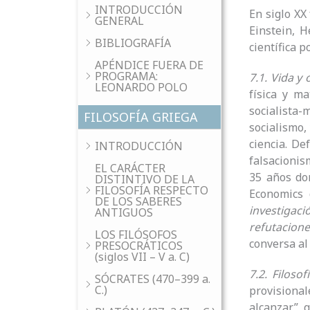
INTRODUCCIÓN
En siglo XX
GENERAL
Einstein, 
BIBLIOGRAFÍA
científica p
APÉNDICE FUERA DE
PROGRAMA:
7.1. Vida y 
LEONARDO POLO
física y m
socialista
FILOSOFÍA GRIEGA
socialismo,
ciencia. De
INTRODUCCIÓN
falsacionis
EL CARÁCTER
35 años do
DISTINTIVO DE LA
FILOSOFÍA RESPECTO
Economics 
DE LOS SABERES
investigaci
ANTIGUOS
refutacione
LOS FILÓSOFOS
conversa al
PRESOCRÁTICOS
(siglos VII – V a. C)
7.2. Filosofí
SÓCRATES (470–399 a.
C.)
provisional
alcanzar” 