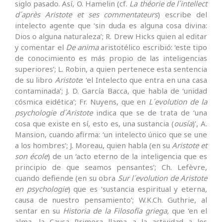
siglo pasado. Así, O. Hamelin (cf.
La théorie de l´intellect
d´après Aristote et ses commentateurs
) escribe del
intelecto agente que ‘sin duda es alguna cosa divina:
Dios o alguna naturaleza’; R. Drew Hicks quien al editar
y comentar el
De anima
aristotélico escribió: ‘este tipo
de conocimiento es más propio de las inteligencias
superiores’; L. Robin, a quien pertenece esta sentencia
de su libro
Aristote
: ‘el Intelecto que entra en una casa
contaminada’; J. D. García Bacca, que habla de ‘unidad
cósmica eidética’; Fr. Nuyens, que en
L´evolution de la
psychologie d´Aristote
indica que se de trata de ‘una
cosa que existe en sí, esto es, una sustancia (
ousía
)’, A.
Mansion, cuando afirma: ‘un intelecto único que se une
a los hombres’; J. Moreau, quien habla (en su
Aristote et
son école
) de un ‘acto eterno de la inteligencia que es
principio de que seamos pensantes’; Ch. Lefèvre,
cuando defiende (en su obra
Sur l´evolution de Aristote
en psychologie
) que es ‘sustancia espiritual y eterna,
causa de nuestro pensamiento’; W.K.Ch. Guthrie, al
sentar en su
Historia de la Filosofía griega,
que ‘en el
alma, la Causa Primera llama a la actividad a los