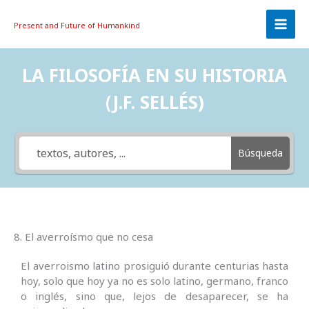
Skip
to
Present and Future
of Humankind
content
LA FILOSOFÍA EN SU HISTORIA
(J.F. SELLÉS)
Búsqueda
8. El averroísmo que no cesa
El averroismo latino prosiguió durante centurias hasta
hoy, solo que hoy ya no es solo latino, germano, franco
o inglés, sino que, lejos de desaparecer, se ha