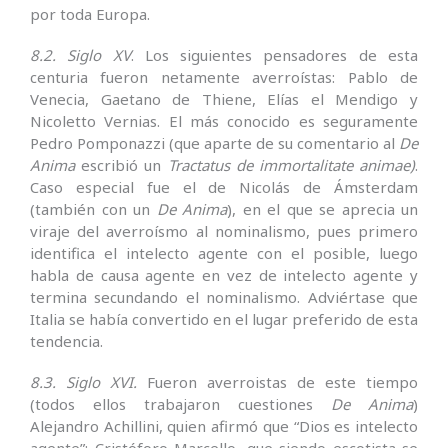
por toda Europa.
8.2. Siglo XV
. Los siguientes pensadores de esta
centuria fueron netamente averroístas: Pablo de
Venecia, Gaetano de Thiene, Elías el Mendigo y
Nicoletto Vernias. El más conocido es seguramente
Pedro Pomponazzi (que aparte de su comentario al
De
Anima
escribió un
Tractatus de immortalitate animae)
.
Caso especial fue el de Nicolás de Ámsterdam
(también con un
De Anima
), en el que se aprecia un
viraje del averroísmo al nominalismo, pues primero
identifica el intelecto agente con el posible, luego
habla de causa agente en vez de intelecto agente y
termina secundando el nominalismo. Adviértase que
Italia se había convertido en el lugar preferido de esta
tendencia.
8.3. Siglo XVI.
Fueron averroistas de este tiempo
(todos ellos trabajaron cuestiones
De Anima
)
Alejandro Achillini, quien afirmó que “Dios es intelecto
agente”; Cristóforo Marcello, que siendo escotista se