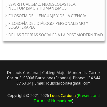
ESPIRITUALISMO, NEOESCOLÁSTICA,
NEOTOMISMO Y HUMANISMOS
FILOSOFÍA DEL LENGUAJE Y DE LA CIENCIA
FILOSOFÍA DEL DIÁLOGO, PERSONALISMO Y
LOGOTERAPIA
DE LAS TEORÍAS SOCIALES A LA POSTMODERNIDAD
Dr. Louis Cardona | Col.legi Major Monterols, Carrer
Corint 3, 08006 Barcelona (España)| Phone: +34 644
07 63 34| Email: louiscardona@gmail.com
Copyright © 2021-2026
Louis Cardona
(
Present and
Future of Humankind
)