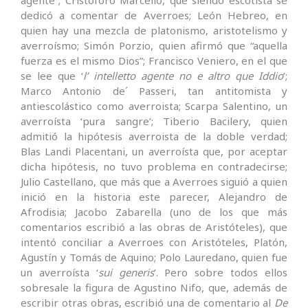
dedicó a comentar de Averroes; León Hebreo, en
quien hay una mezcla de platonismo, aristotelismo y
averroísmo; Simón Porzio, quien afirmó que “aquella
fuerza es el mismo Dios”; Francisco Veniero, en el que
se lee que ‘
l’ intelletto agente no e altro que Iddio
’;
Marco Antonio de´ Passeri, tan antitomista y
antiescolástico como averroista; Scarpa Salentino, un
averroísta ‘pura sangre’; Tiberio Bacilery, quien
admitió la hipótesis averroista de la doble verdad;
Blas Landi Placentani, un averroísta que, por aceptar
dicha hipótesis, no tuvo problema en contradecirse;
Julio Castellano, que más que a Averroes siguió a quien
inició en la historia este parecer, Alejandro de
Afrodisia; Jacobo Zabarella (uno de los que más
comentarios escribió a las obras de Aristóteles), que
intentó conciliar a Averroes con Aristóteles, Platón,
Agustín y Tomás de Aquino; Polo Lauredano, quien fue
un averroísta ‘
sui generis
’. Pero sobre todos ellos
sobresale la figura de Agustino Nifo, que, además de
escribir otras obras, escribió una de comentario al
De