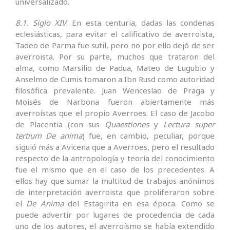
universalizado.
8.1. Siglo XIV
. En esta centuria, dadas las condenas
eclesiásticas, para evitar el calificativo de averroista,
Tadeo de Parma fue sutil, pero no por ello dejó de ser
averroista. Por su parte, muchos que trataron del
alma, como Marsilio de Padua, Mateo de Eugubio y
Anselmo de Cumis tomaron a Ibn Rusd como autoridad
filosófica prevalente. Juan Wenceslao de Praga y
Moisés de Narbona fueron abiertamente más
averroístas que el propio Averroes. El caso de Jacobo
de Placentia (con sus
Quaestiones
y
Lectura super
tertium De anima
) fue, en cambio, peculiar, porque
siguió más a Avicena que a Averroes, pero el resultado
respecto de la antropología y teoría del conocimiento
fue el mismo que en el caso de los precedentes. A
ellos hay que sumar la multitud de trabajos anónimos
de interpretación averroista que proliferaron sobre
el
De Anima
del Estagirita en esa época. Como se
puede advertir por lugares de procedencia de cada
uno de los autores, el averroísmo se había extendido