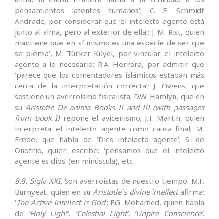
pensamientos latentes humanos’; C. E. Schmidt
Andrade, por considerar que ‘el intelecto agente está
junto al alma, pero al exterior de ella’; J. M. Rist, quien
mantiene que ‘en sí mismo es una especie de ser que
se piensa’, M. Türker Küyel, por vincular el intelecto
agente a lo necesario; R.A. Herrera, por admitir que
‘parece que los comentadores islámicos estaban más
cerca de la interpretación correcta’; J. Owens, que
sostiene un averroísmo fisicalista; D.W. Hamlyn, que en
su
Aristotle De anima Books II and III (with passages
from book I)
repone el avicenismo; J.T. Martin, quien
interpreta el intelecto agente como causa final; M.
Frede, que habla de ‘Dios intelecto agente’; S. de
Onofrio, quien escribe: ‘pensamos que el intelecto
agente es dios’ (en minúscula), etc.
8.8. Siglo XXI.
Son averroistas de nuestro tiempo: M.F.
Burnyeat, quien en su
Aristotle´s divine intellect
afirma:
‘
The Active Intellect is God
’; F.G. Mohamed, quien habla
de
‘Holy Light’, ‘Celestial Light’, ‘Unpire Conscience’
.