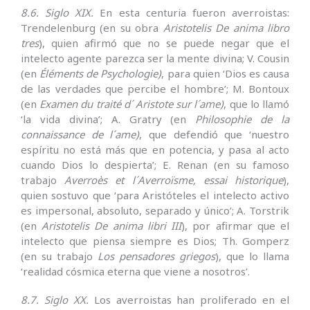
8.6. Siglo XIX.
En esta centuria fueron averroistas:
Trendelenburg (en su obra
Aristotelis De anima libro
tres
), quien afirmó que no se puede negar que el
intelecto agente parezca ser la mente divina; V. Cousin
(en
Éléments de Psychologie)
, para quien ‘Dios es causa
de las verdades que percibe el hombre’; M. Bontoux
(en
Examen du traité d´ Aristote sur l´ame)
, que lo llamó
‘la vida divina’; A. Gratry (en
Philosophie de la
connaissance de l´ame)
, que defendió que ‘nuestro
espíritu no está más que en potencia, y pasa al acto
cuando Dios lo despierta’; E. Renan (en su famoso
trabajo
Averroès et l´Averroïsme, essai historique
),
quien sostuvo que ‘para Aristóteles el intelecto activo
es impersonal, absoluto, separado y único’; A. Torstrik
(en
Aristotelis De anima libri III
), por afirmar que el
intelecto que piensa siempre es Dios; Th. Gomperz
(en su trabajo
Los pensadores griegos
), que lo llama
‘realidad cósmica eterna que viene a nosotros’.
8.7. Siglo XX.
Los averroistas han proliferado en el