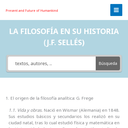
Skip
to
Present and Future
of Humankind
content
LA FILOSOFÍA EN SU HISTORIA
(J.F. SELLÉS)
Búsqueda
1. El origen de la filosofía analítica: G. Frege
1.1. Vida y obras.
Nació en Wismar (Alemania) en 1848.
Sus estudios básicos y secundarios los realizó en su
ciudad natal, tras lo cual estudió física y matemática en