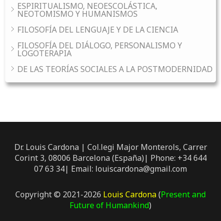
ESPIRITUALISMO, NEOESCOLÁSTICA,
NEOTOMISMO Y HUMANISMOS
FILOSOFÍA DEL LENGUAJE Y DE LA CIENCIA
FILOSOFÍA DEL DIÁLOGO, PERSONALISMO Y
LOGOTERAPIA
DE LAS TEORÍAS SOCIALES A LA POSTMODERNIDAD
Dr. Louis Cardona | Col.legi Major Monterols, Carrer
Corint 3, 08006 Barcelona (España)| Phone: +34 644
07 63 34| Email: louiscardona@gmail.com
Copyright © 2021-2026
Louis Cardona
(
Present and
Future of Humankind
)