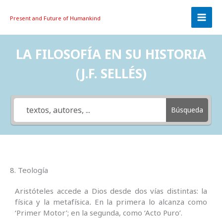
Skip
to
Present and Future
of Humankind
content
LA FILOSOFÍA EN SU HISTORIA
(J.F. SELLÉS)
Búsqueda
8. Teología
Aristóteles accede a Dios desde dos vías distintas: la
física y la metafísica
.
En la primera lo alcanza como
‘Primer Motor’; en la segunda, como ‘Acto Puro’.