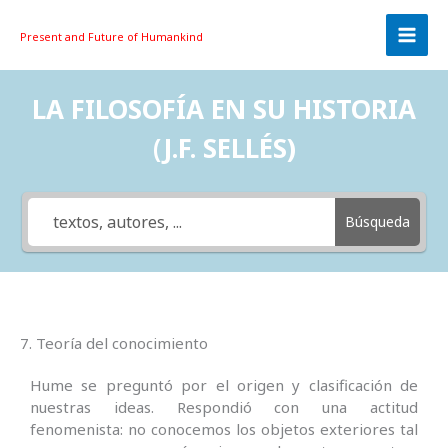
Skip
to
Present and Future
of Humankind
content
LA FILOSOFÍA EN SU HISTORIA
(J.F. SELLÉS)
Búsqueda
7. Teoría del conocimiento
Hume se preguntó por el origen y clasificación de
nuestras ideas. Respondió con una actitud
fenomenista: no co­nocemos los objetos exteriores tal