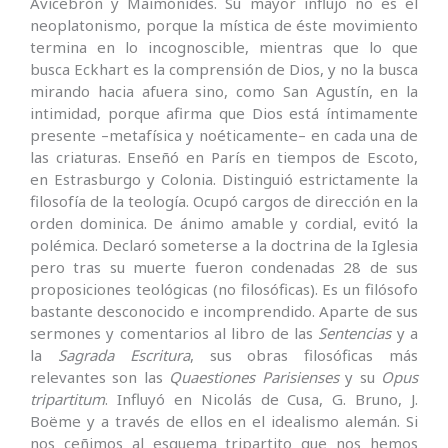
Avicebrón y Maimónides. Su mayor influjo no es el
neoplatonismo, porque la mística de éste movimiento
termina en lo incognoscible, mientras que lo que
busca Eckhart es la comprensión de Dios, y no la busca
mirando hacia afuera sino, como San Agustín, en la
intimidad, porque afirma que Dios está íntimamente
presente –metafísica y noéticamente– en cada una de
las criaturas. Enseñó en París en tiempos de Escoto,
en Estrasburgo y Colonia. Distinguió estrictamente la
filosofía de la teología. Ocupó cargos de dirección en la
orden dominica. De ánimo amable y cordial, evitó la
polémica. Declaró someterse a la doctrina de la Iglesia
pero tras su muerte fueron condenadas 28 de sus
proposiciones teológicas (no filosóficas). Es un filósofo
bastante desconocido e incomprendido. Aparte de sus
sermones y comentarios al libro de las
Sentencias
y a
la
Sagrada Escritura
, sus obras filosóficas más
relevantes son las
Quaestiones Parisienses
y su
Opus
tripartitum
. Influyó en Nicolás de Cusa, G. Bruno, J.
Boëme y a través de ellos en el idealismo alemán. Si
nos ceñimos al esquema tripartito que nos hemos