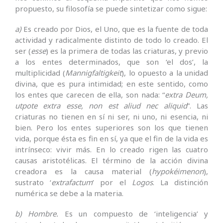
propuesto, su filosofía se puede sintetizar como sigue:
a)
Es creado por Dios, el Uno, que es la fuente de toda
actividad y radicalmente distinto de todo lo creado. El
ser (
esse
) es la primera de todas las criaturas, y previo
a los entes determinados, que son ‘el dos’, la
multiplicidad (
Mannigfaltigkeit
), lo opuesto a la unidad
divina, que es pura intimidad; en este sentido, como
los entes que carecen de ella, son nada: “
extra Deum,
utpote extra esse, non est aliud nec aliquid
”. Las
criaturas no tienen en sí ni ser, ni uno, ni esencia, ni
bien. Pero los entes superiores son los que tienen
vida, porque ésta es fin en sí, ya que el fin de la vida es
intrínseco: vivir más. En lo creado rigen las cuatro
causas aristotélicas. El término de la acción divina
creadora es la causa material (
hypokéimenon
),
sustrato ‘
extrafactum
’ por el
Logos
. La distinción
numérica se debe a la materia.
b) Hombre.
Es un compuesto de ‘inteligencia’ y