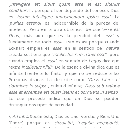
(
intelligere est altius quam esse et est alterius
conditionis
), porque el ser depende del conocer. Dios
es ‘
ipsum intelligere fundamentum ipsius esse
’. La
‘
puritas essendi
’ es indiscernible de la pureza del
intelecto. Pero en la otra obra escribe que ‘
esse est
Deus
’, más aún, que es la plenitud del ‘
esse
’ y
fundamento de todo ‘
esse
’. Esto es así porque cuando
Eckhart emplea el ‘
esse
’ en el sentido de ‘
natura
’
creada sostiene que “
intellectus non habet esse
”, pero
cuando emplea el ‘
esse
’ en sentido de
Logos
dice que
“
extra intellectus nihil
”. De la esencia divina dice que es
infinita frente a lo finito, y que no se reduce a las
Personas divinas. La describe como ‘
Deus latens et
dormiens in seipso
’, quietud infinita; ‘
Deus sub ratione
esse et essentiae est quasi latens et dormiens in seipso
’.
Lo que precede indica que en Dios se pueden
distinguir dos tipos de actividad:
i)
Ad intra
. Según ésta, Dios es Uno, Verdad y Bien: Uno
(Padre) porque es ‘
circulatio
’, ‘
negatio negationis
’,