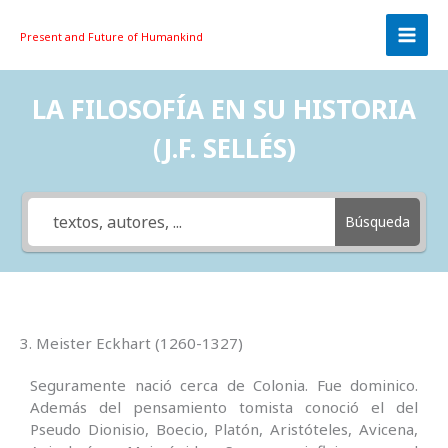
Skip
to
Present and Future
of Humankind
content
LA FILOSOFÍA EN SU HISTORIA
(J.F. SELLÉS)
Búsqueda
3. Meister Eckhart (1260-1327)
Seguramente nació cerca de Colonia. Fue dominico.
Además del pensamiento tomista conoció el del
Pseudo Dionisio, Boecio, Platón, Aristóteles, Avicena,