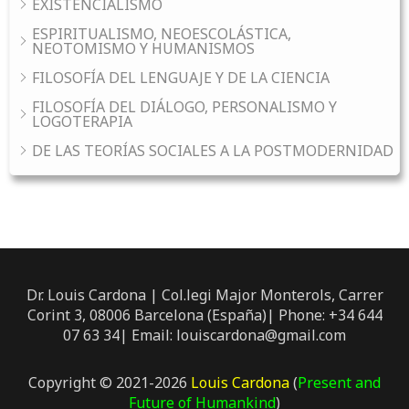
EXISTENCIALISMO
ESPIRITUALISMO, NEOESCOLÁSTICA,
NEOTOMISMO Y HUMANISMOS
FILOSOFÍA DEL LENGUAJE Y DE LA CIENCIA
FILOSOFÍA DEL DIÁLOGO, PERSONALISMO Y
LOGOTERAPIA
DE LAS TEORÍAS SOCIALES A LA POSTMODERNIDAD
Dr. Louis Cardona | Col.legi Major Monterols, Carrer
Corint 3, 08006 Barcelona (España)| Phone: +34 644
07 63 34| Email: louiscardona@gmail.com
Copyright © 2021-2026
Louis Cardona
(
Present and
Future of Humankind
)