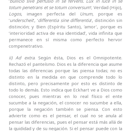
‘
bullicio sive perfusio in se fervens. Lux in luce in se
totum penetrans et se totum conversum
’; Verdad (Hijo),
Logos
, imagen perfecta del
Unum
, porque es
‘
underscheit
’, ‘
differentia sine differentia
’, distinción sin
distinción; y Bien (Espíritu Santo), ‘amor’, porque es
‘interioridad activa de esa identidad’, vida infinita que
permanece en sí misma como perfecto hervor
compenetrativo.
ii)
Ad extra
. Según ésta, Dios es el Omnipotente.
Rechazó el panteísmo. Dios es la diferencia que asume
todas las diferencias porque las piensa todas; no es
distinto en la medida en que comprende todo lo
distinto, pero precisamente por esto es distinto de
todo lo demás. Esto indica que Eckhart ve a Dios como
conocer, pues mientras en lo real físico el ente
sucumbe a la negación, el conocer no sucumbe a ella,
porque la negación también se piensa. Con esto
advierte como es el pensar, el cual no se anula al
pensar las diferencias, pues el pensar está más allá de
la quididad y de su negación. Si el pensar puede con la