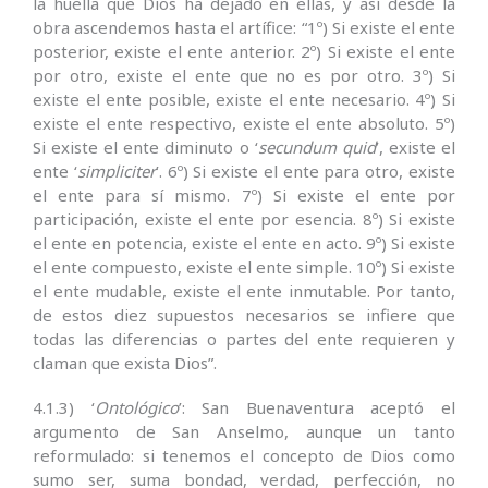
la huella que Dios ha dejado en ellas, y así desde la
obra ascendemos hasta el artífice: “1º) Si existe el ente
posterior, existe el ente anterior. 2º) Si existe el ente
por otro, existe el ente que no es por otro. 3º) Si
existe el ente posible, existe el ente necesario. 4º) Si
existe el ente respectivo, existe el ente absoluto. 5º)
Si existe el ente diminuto o ‘
secundum quid
’, existe el
ente ‘
simpliciter
’. 6º) Si existe el ente para otro, existe
el ente para sí mismo. 7º) Si existe el ente por
participación, existe el ente por esencia. 8º) Si existe
el ente en potencia, existe el ente en acto. 9º) Si existe
el ente compuesto, existe el ente simple. 10º) Si existe
el ente mudable, existe el ente inmutable. Por tanto,
de estos diez supuestos necesarios se infiere que
todas las diferencias o partes del ente requieren y
claman que exista Dios”.
4.1.3) ‘
Ontológico
’: San Buenaventura aceptó el
argumento de San Anselmo, aunque un tanto
reformulado: si tenemos el concepto de Dios como
sumo ser, suma bondad, verdad, perfección, no