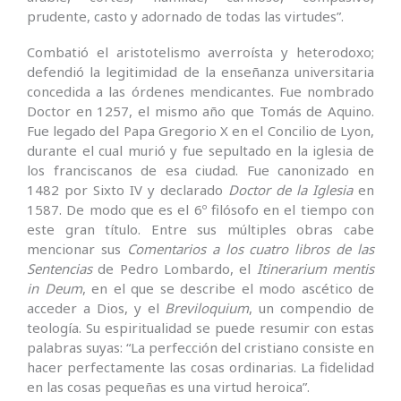
prudente, casto y adornado de todas las virtudes”.
Combatió el aristotelismo averroísta y heterodoxo;
defendió la legitimidad de la enseñanza universitaria
concedida a las órdenes mendicantes. Fue nombrado
Doctor en 1257, el mismo año que Tomás de Aquino.
Fue legado del Papa Gregorio X en el Concilio de Lyon,
durante el cual murió y fue sepultado en la iglesia de
los franciscanos de esa ciudad. Fue canonizado en
1482 por Sixto IV y declarado
Doctor de la Iglesia
en
1587. De modo que es el 6º filósofo en el tiempo con
este gran título. Entre sus múltiples obras cabe
mencionar sus
Comentarios a los cuatro libros de las
Sentencias
de Pedro Lombardo, el
Itinerarium mentis
in Deum
, en el que se describe el modo ascético de
acceder a Dios, y el
Breviloquium
, un compendio de
teología. Su espiritualidad se puede resumir con estas
palabras suyas: “La perfección del cristiano consiste en
hacer perfectamente las cosas ordinarias. La fidelidad
en las cosas pequeñas es una virtud heroica”.