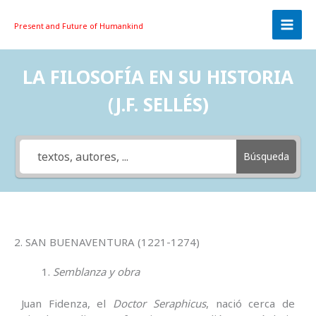
Skip
to
Present and Future
of Humankind
content
LA FILOSOFÍA EN SU HISTORIA
(J.F. SELLÉS)
Búsqueda
2. SAN BUENAVENTURA (1221-1274)
Semblanza y obra
Juan Fidenza, el
Doctor Seraphicus
, nació cerca de