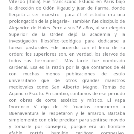
Viterbo (Italia). Fue franciscano. Estudió en París bajo
la dirección de Odón Rigaud y Juan de Parma, donde
llegaría a ser maestro –para él el estudio era una
prolongación de la plegaria–. También fue discípulo de
Alejandro de Hales. Pero a sus 36 años, al ser elegido
Superior de la Orden dejó la academia y la
investigación filosófico-teológica para dedicarse a
tareas pastorales –de acuerdo con el lema de su
orden: ‘los superiores son, en verdad, los siervos de
todos sus hermanos’–. Más tarde fue nombrado
cardenal. Esa es la razón por la que contamos de él
con muchas menos publicaciones de estilo
universitario que de otros grandes maestros
medievales como San Alberto Magno, Tomás de
Aquino o Escoto. En cambio, contamos de ese periodo
con obras de corte ascético y místico. El Papa
Inocencio V dijo de él: “cuantos conocieron a
Buenaventura le respetaron y le amaron. Bastaba
simplemente con oírle predicar para sentirse movido
y tomarle por consejero, porque era un hombre
afable, cortés, humilde, cariñoso, compasivo,