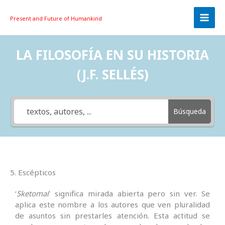
Skip
to
Present and Future
of Humankind
content
LA FILOSOFÍA EN SU HISTORIA
(J.F. SELLÉS)
Búsqueda
5. Escépticos
‘
Sketomai
’ significa mirada abierta pero sin ver. Se
aplica este nombre a los autores que ven pluralidad
de asuntos sin prestarles atención. Esta actitud se