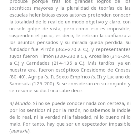
produce porque tras los grandes logros de los
socráticos mayores y la pluralidad de teorías de las
escuelas helenísticas estos autores pretenden conocer
la totalidad de lo real de un modo objetivo y claro, con
un solo golpe de vista, pero como eso es imposible,
suspenden el juicio, es decir, le retiran la confianza a
los asuntos pensados y su mirada queda perdida. Su
fundador fue Pirrón (365-270 a. C.), y representantes
suyos fueron Timón (320-230 a C.), Arcesilao (316-240
a C.) y Carnéades (214-135 a C.). Más tardíos, ya en
nuestra era, fueron escépticos Enesidemo de Cnosos
(80-40), Agripa (s. I), Sexto Empírico (s. II) y Luciano de
Samosata (125-200). Si se consideran en su conjunto y
se resume su doctrina cabe decir:
a) Mundo.
Si no se puede conocer nada con certeza, ni
por los sentidos ni por la razón, no sabemos la índole
de lo real, ni la verdad ni la falsedad, ni lo bueno ni lo
malo. Por tanto, hay que ser un espectador impasible
(
ataraxia
).